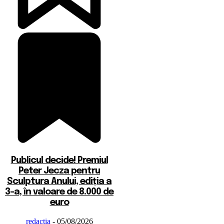
Publicul decide! Premiul
Peter Jecza pentru
Sculptura Anului, ediția a
3-a, în valoare de 8.000 de
euro
redactia
-
05/08/2026