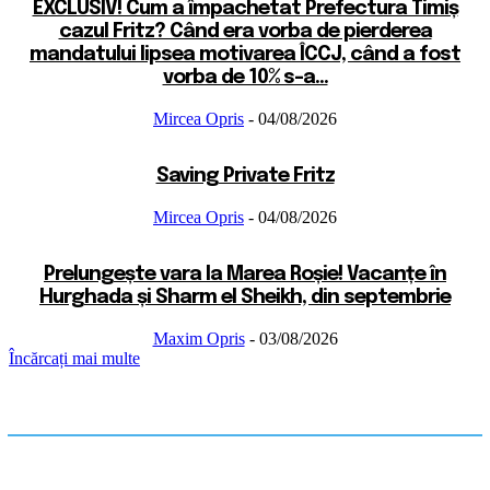
EXCLUSIV! Cum a împachetat Prefectura Timiș
cazul Fritz? Când era vorba de pierderea
mandatului lipsea motivarea ÎCCJ, când a fost
vorba de 10% s-a...
Mircea Opris
-
04/08/2026
Saving Private Fritz
Mircea Opris
-
04/08/2026
Prelungește vara la Marea Roșie! Vacanțe în
Hurghada și Sharm el Sheikh, din septembrie
Maxim Opris
-
03/08/2026
Încărcați mai multe