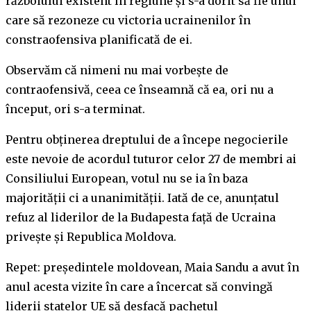
războiului existent în regiune și s-a dorit să fie unul
care să rezoneze cu victoria ucrainenilor în
constraofensiva planificată de ei.
Observăm că nimeni nu mai vorbește de
contraofensivă, ceea ce înseamnă că ea, ori nu a
început, ori s-a terminat.
Pentru obținerea dreptului de a începe negocierile
este nevoie de acordul tuturor celor 27 de membri ai
Consiliului European, votul nu se ia în baza
majorității ci a unanimității. Iată de ce, anunțatul
refuz al liderilor de la Budapesta față de Ucraina
privește și Republica Moldova.
Repet: președintele moldovean, Maia Sandu a avut în
anul acesta vizite în care a încercat să convingă
liderii statelor UE să desfacă pachetul