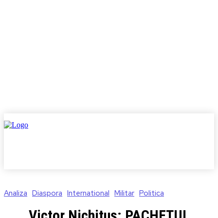
Analiza
Diaspora
International
Militar
Politica
Victor Nichituș: PACHETUL