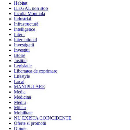
Habitat
ILEGAL non-stop
Inculta Mondiala
Industrial
Infrastructură
Intelligence
Intern
International
Investigatii
Investitii
Istorie
Justitie
Legislatie
Libertatea de exprimare
Lifestyle
Local
MANIPULARE
Media
Medicina
Mediu
Militar
Mobilitate
NU EXISTA COINCIDENTE
Oferte si promotii
Opinie