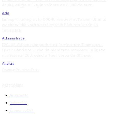
Publicul decide! Premiul Peter Jecza pentru Sculptura
Anului, ediția a 3-a, în valoare de 8.000 de euro
Arta
Lineup-ul complet la CODRU Festival este aici. Ultimul
weekend din vară se trăiește în Pădurea Verde, la
Timișoara
Administratie
EXCLUSIV! Cum a împachetat Prefectura Timiș cazul
Fritz? Când era vorba de pierderea mandatului lipsea
motivarea ÎCCJ, când a fost vorba de 10% s-a...
Analiza
Saving Private Fritz
CATEGORIES
Analiza
344
Politica
301
Economie
267