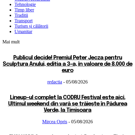
Tehnologie
Timp liber
Traditii
Transport
Turism și călătorii
Umanitar
Mai mult
Publicul decide! Premiul Peter Jecza pentru
Sculptura Anului, ediția a 3-a, în valoare de 8.000 de
euro
redactia
-
05/08/2026
Lineup-ul complet la CODRU Festival este aici.
Ultimul weekend din vară se trăiește în Pădurea
Verde, la Timișoara
Mircea Opris
-
05/08/2026