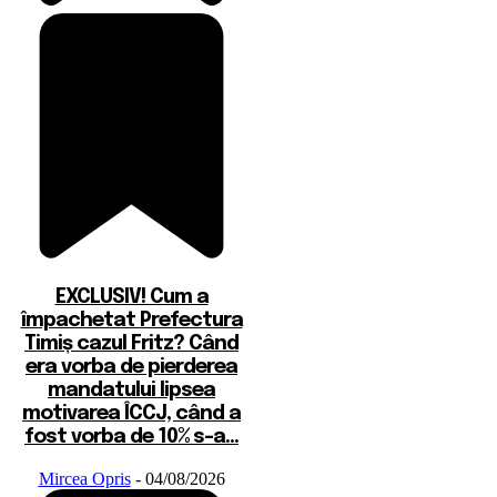
EXCLUSIV! Cum a
împachetat Prefectura
Timiș cazul Fritz? Când
era vorba de pierderea
mandatului lipsea
motivarea ÎCCJ, când a
fost vorba de 10% s-a...
Mircea Opris
-
04/08/2026