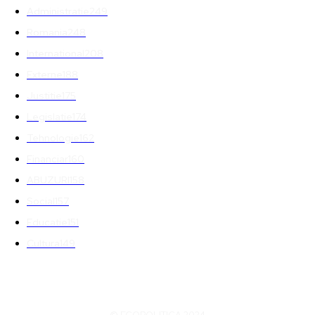
Administratie
249
Romania
248
International
208
Externe
188
Justitie
175
Legislatie
174
Tehnologie
162
Financiar
160
ABUZURI
158
Social
157
Educatie
151
Cultura
149