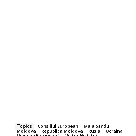
Consiliul European
Maia Sandu
Topics
Moldova
Republica Moldova
Rusia
Ucraina
Uniunea Europeană
Victor Nichituș