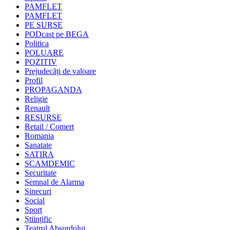
PAMFLET
PAMFLET
PE SURSE
PODcast pe BEGA
Politica
POLUARE
POZITIV
Prejudecăți de valoare
Profil
PROPAGANDA
Religie
Renault
RESURSE
Retail / Comert
Romania
Sanatate
SATIRA
SCAMDEMIC
Securitate
Semnal de Alarma
Sinecuri
Social
Sport
Științific
Teatrul Absurdului