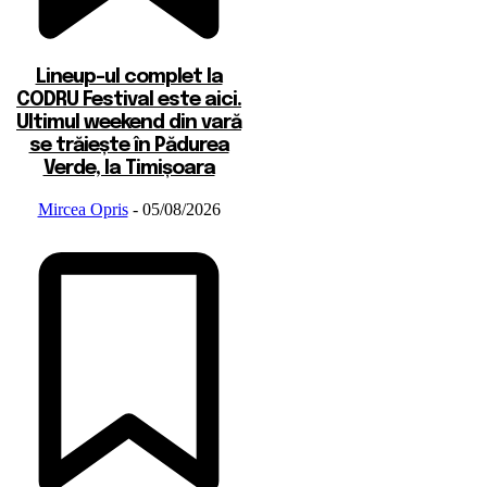
Lineup-ul complet la
CODRU Festival este aici.
Ultimul weekend din vară
se trăiește în Pădurea
Verde, la Timișoara
Mircea Opris
-
05/08/2026