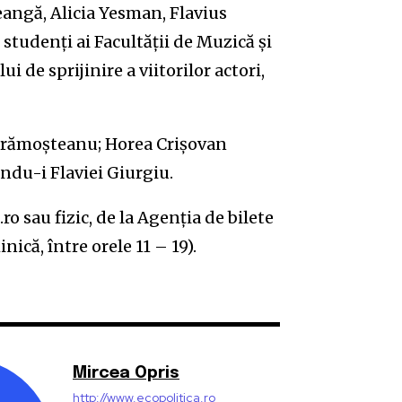
reangă, Alicia Yesman, Flavius
studenți ai Facultății de Muzică și
i de sprijinire a viitorilor actori,
 Grămoșteanu; Horea Crișovan
ndu-i Flaviei Giurgiu.
o sau fizic, de la Agenția de bilete
nică, între orele 11 – 19).
Mircea Opris
http://www.ecopolitica.ro