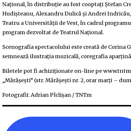
Național, în distribuție au fost cooptați Ștefan C
Hudișteanu, Alexandru Dulică și Andrei Indricău, 
Teatru a Universității de Vest, în cadrul programulu
program dezvoltat de Teatrul Național.
Scenografia spectacolului este creată de Corina
semnează ilustrația muzicală, coregrafia aparținâ
Biletele pot fi achiziționate on-line pe www.tntm.r
„Mărășești” (str. Mărășești nr. 2, orar marți – dumi
Fotografii: Adrian Pîclișan / TNTm