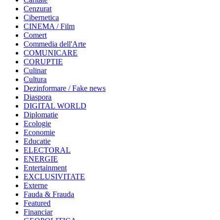
Cenzurat
Cibernetica
CINEMA / Film
Comert
Commedia dell'Arte
COMUNICARE
CORUPTIE
Culinar
Cultura
Dezinformare / Fake news
Diaspora
DIGITAL WORLD
Diplomatie
Ecologie
Economie
Educatie
ELECTORAL
ENERGIE
Entertainment
EXCLUSIVITATE
Externe
Fauda & Frauda
Featured
Financiar