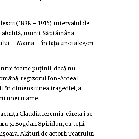
escu (1888 – 1916), intervalul de
te abolită, numit Săptămâna
ului – Mama – în fața unei alegeri
ntre foarte puținii, dacă nu
română, regizorul Ion-Ardeal
t în dimensiunea tragediei, a
irii unei mame.
ctrița Claudia Ieremia, căreia i se
ru și Bogdan Spiridon, cu toții
șoara. Alături de actorii Teatrului