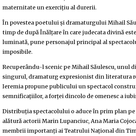
maternitate un exercițiu al durerii.
În povestea poetului și dramaturgului Mihail Săul
timp de după Înălțare în care judecata divină es
luminată, pune personajul principal al spectacol
imposibile.
Recuperându-l scenic pe Mihail Săulescu, unul di
singurul, dramaturg expresionist din literatura 
Ieremia propune publicului un spectacol construi
semnificațiilor, a forței dincolo de omenesc a iub
Distribuția spectacolului o aduce în prim plan pe a
alătură actorii Marin Lupanciuc, Ana Maria Cojoca
membrii importanți ai Teatrului Național din Timi