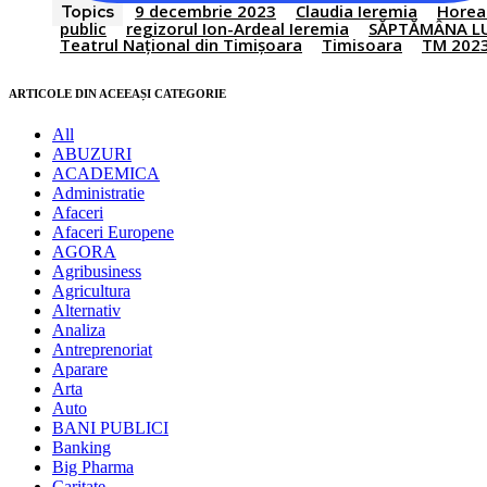
9 decembrie 2023
Claudia Ieremia
Horea
Topics
public
regizorul Ion-Ardeal Ieremia
SĂPTĂMÂNA L
Teatrul Național din Timișoara
Timisoara
TM 202
ARTICOLE DIN ACEEAȘI CATEGORIE
All
ABUZURI
ACADEMICA
Administratie
Afaceri
Afaceri Europene
AGORA
Agribusiness
Agricultura
Alternativ
Analiza
Antreprenoriat
Aparare
Arta
Auto
BANI PUBLICI
Banking
Big Pharma
Caritate