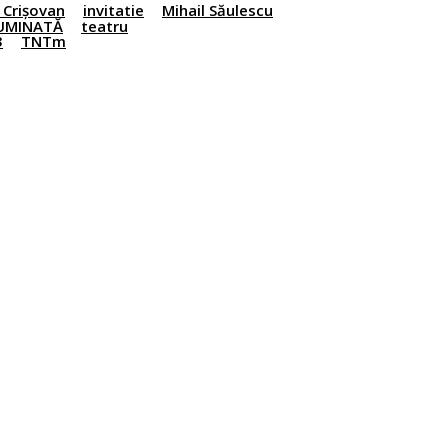
 Crișovan
invitatie
Mihail Săulescu
UMINATĂ
teatru
3
TNTm