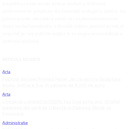
Ecopolitica.ro este un site dedicat analizei și dezbaterii
problemelor de actualitate din domeniile ecologiei și politicii. Aici
găsești articole, interviuri și opinii care explorează intersecția
dintre mediul înconjurător și deciziile politice, punând accent pe
impactul pe care politicile publice le au asupra sustenabilității și
protecției mediului.
ARTICOLE RECENTE
Arta
Publicul decide! Premiul Peter Jecza pentru Sculptura
Anului, ediția a 3-a, în valoare de 8.000 de euro
Arta
Lineup-ul complet la CODRU Festival este aici. Ultimul
weekend din vară se trăiește în Pădurea Verde, la
Timișoara
Administratie