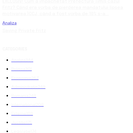
EXCLUSIV! Cum a împachetat Prefectura Timiș cazul
Fritz? Când era vorba de pierderea mandatului lipsea
motivarea ÎCCJ, când a fost vorba de 10% s-a...
Analiza
Saving Private Fritz
CATEGORIES
Analiza
344
Politica
301
Economie
267
Administratie
249
Romania
248
International
208
Externe
188
Justitie
175
Legislatie
174