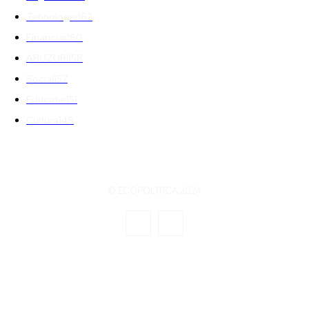
Tehnologie
162
Financiar
160
ABUZURI
158
Social
157
Educatie
151
Cultura
149
© ECOPOLITICA 2024