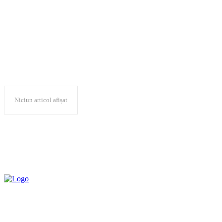
9 decembrie 2023
Niciun articol afișat