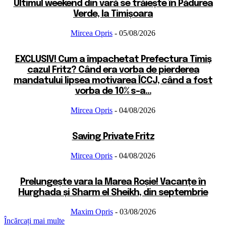
Ultimul weekend din vară se trăiește în Pădurea
Verde, la Timișoara
Mircea Opris
-
05/08/2026
EXCLUSIV! Cum a împachetat Prefectura Timiș
cazul Fritz? Când era vorba de pierderea
mandatului lipsea motivarea ÎCCJ, când a fost
vorba de 10% s-a...
Mircea Opris
-
04/08/2026
Saving Private Fritz
Mircea Opris
-
04/08/2026
Prelungește vara la Marea Roșie! Vacanțe în
Hurghada și Sharm el Sheikh, din septembrie
Maxim Opris
-
03/08/2026
Încărcați mai multe