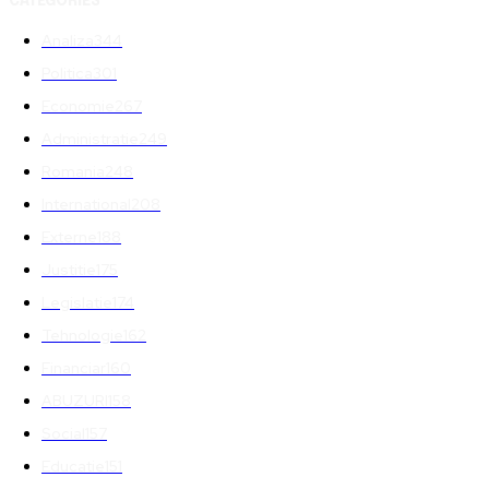
CATEGORIES
Analiza
344
Politica
301
Economie
267
Administratie
249
Romania
248
International
208
Externe
188
Justitie
175
Legislatie
174
Tehnologie
162
Financiar
160
ABUZURI
158
Social
157
Educatie
151