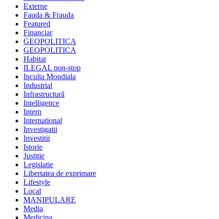
Externe
Fauda & Frauda
Featured
Financiar
GEOPOLITICA
GEOPOLITICA
Habitat
ILEGAL non-stop
Inculta Mondiala
Industrial
Infrastructură
Intelligence
Intern
International
Investigatii
Investitii
Istorie
Justitie
Legislatie
Libertatea de exprimare
Lifestyle
Local
MANIPULARE
Media
Medicina