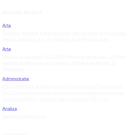
ARTICOLE RECENTE
Arta
Publicul decide! Premiul Peter Jecza pentru Sculptura
Anului, ediția a 3-a, în valoare de 8.000 de euro
Arta
Lineup-ul complet la CODRU Festival este aici. Ultimul
weekend din vară se trăiește în Pădurea Verde, la
Timișoara
Administratie
EXCLUSIV! Cum a împachetat Prefectura Timiș cazul
Fritz? Când era vorba de pierderea mandatului lipsea
motivarea ÎCCJ, când a fost vorba de 10% s-a...
Analiza
Saving Private Fritz