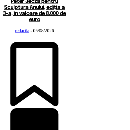
Peter Jecza pentru
Sculptura Anului, ediția a
3-a, în valoare de 8.000 de
euro
redactia
-
05/08/2026