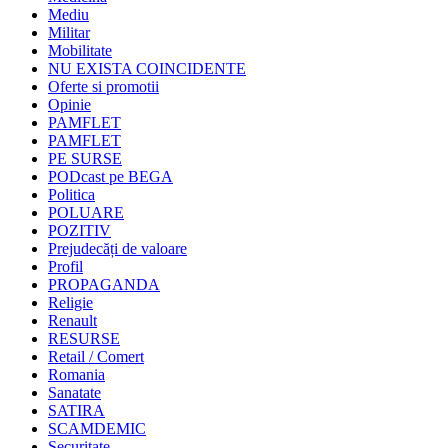
Mediu
Militar
Mobilitate
NU EXISTA COINCIDENTE
Oferte si promotii
Opinie
PAMFLET
PAMFLET
PE SURSE
PODcast pe BEGA
Politica
POLUARE
POZITIV
Prejudecăți de valoare
Profil
PROPAGANDA
Religie
Renault
RESURSE
Retail / Comert
Romania
Sanatate
SATIRA
SCAMDEMIC
Securitate