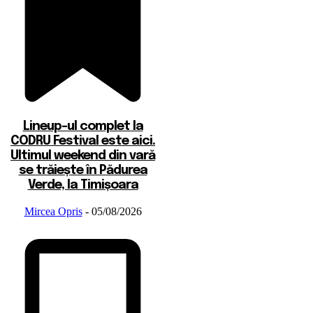
Lineup-ul complet la
CODRU Festival este aici.
Ultimul weekend din vară
se trăiește în Pădurea
Verde, la Timișoara
Mircea Opris
-
05/08/2026