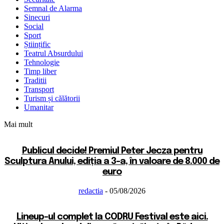
Semnal de Alarma
Sinecuri
Social
Sport
Științific
Teatrul Absurdului
Tehnologie
Timp liber
Traditii
Transport
Turism și călătorii
Umanitar
Mai mult
Publicul decide! Premiul Peter Jecza pentru
Sculptura Anului, ediția a 3-a, în valoare de 8.000 de
euro
redactia
-
05/08/2026
Lineup-ul complet la CODRU Festival este aici.