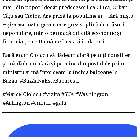
mai „din popor” decât predecesori ca Ciucă, Orban,
Câțu sau Cioloș. Are priză la populime și – fără mișto
– și-a asumat o guvernare grea și plină de măsuri
nepopulare, într-o perioadă dificilă economic și
financiar, cu o Românie înecată în datorii.
Dacă eram Ciolacu vă dădeam afară pe toți consilierii
și mă dădeam afară și pe mine din postul de prim-
ministru și mă întorceam la închis balcoane la
Buzău. #BuzăuNuEsteBucuresti
#MarcelCiolacu #vizita #SUA #Washington
#Arlington #cimitir #gafa