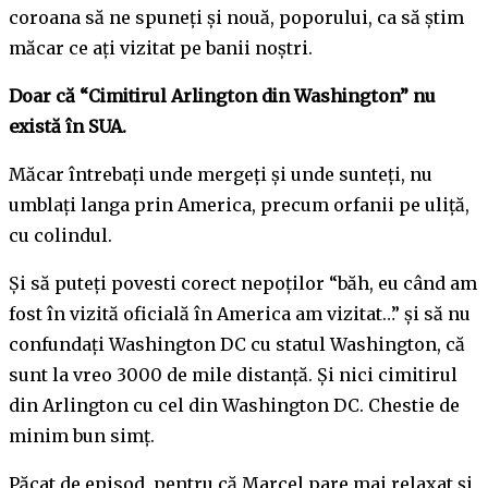
coroana să ne spuneți și nouă, poporului, ca să știm
măcar ce ați vizitat pe banii noștri.
Doar că “Cimitirul Arlington din Washington” nu
există în SUA.
Măcar întrebați unde mergeți și unde sunteți, nu
umblați langa prin America, precum orfanii pe uliță,
cu colindul.
Și să puteți povesti corect nepoților “băh, eu când am
fost în vizită oficială în America am vizitat…” și să nu
confundați Washington DC cu statul Washington, că
sunt la vreo 3000 de mile distanță. Și nici cimitirul
din Arlington cu cel din Washington DC. Chestie de
minim bun simț.
Păcat de episod, pentru că Marcel pare mai relaxat și