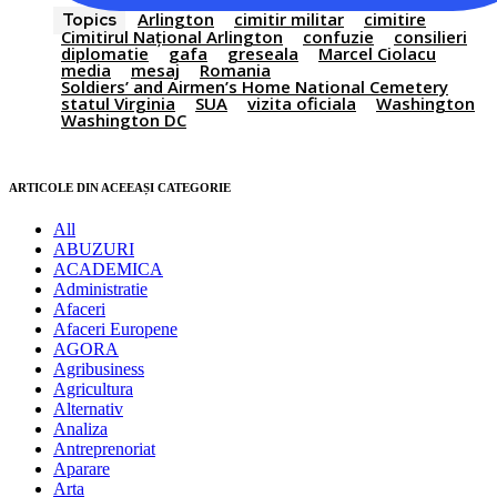
Arlington
cimitir militar
cimitire
Topics
Cimitirul Național Arlington
confuzie
consilieri
diplomatie
gafa
greseala
Marcel Ciolacu
media
mesaj
Romania
Soldiers’ and Airmen’s Home National Cemetery
statul Virginia
SUA
vizita oficiala
Washington
Washington DC
ARTICOLE DIN ACEEAȘI CATEGORIE
All
ABUZURI
ACADEMICA
Administratie
Afaceri
Afaceri Europene
AGORA
Agribusiness
Agricultura
Alternativ
Analiza
Antreprenoriat
Aparare
Arta