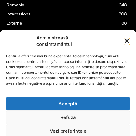
Romania
248
International
208
Externe
188
Justitie
175
Administrează
Legislatie
174
consimțământul
Tehnologie
162
Pentru a oferi cea mai bună experiență, folosim tehnologii, cum ar fi
Financiar
160
cookie-uri, pentru a stoca și/sau accesa informațiile despre dispozitive.
Consimțământul pentru aceste tehnologii ne permite să procesăm date,
ABUZURI
158
cum ar fi comportamentul de navigare sau ID-uri unice pe acest site.
Social
157
Dacă nu îți dai consimțământul sau îți retragi consimțământul dat poate
avea afecte negative asupra unor anumite funcționalități și funcții.
Educatie
151
Cultura
149
Acceptă
Refuză
© ECOPOLITICA 2024
Vezi preferințele