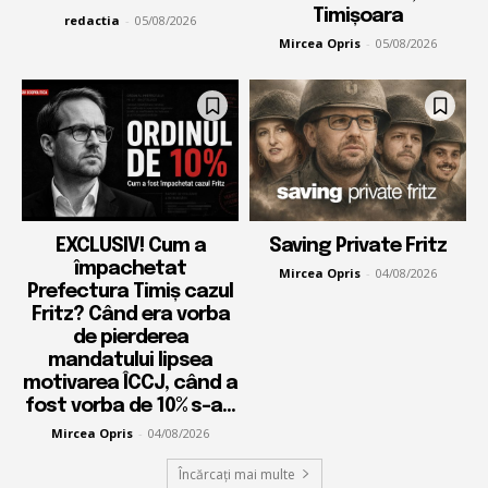
Timișoara
redactia
-
05/08/2026
Mircea Opris
-
05/08/2026
EXCLUSIV! Cum a
Saving Private Fritz
împachetat
Mircea Opris
-
04/08/2026
Prefectura Timiș cazul
Fritz? Când era vorba
de pierderea
mandatului lipsea
motivarea ÎCCJ, când a
fost vorba de 10% s-a...
Mircea Opris
-
04/08/2026
Încărcați mai multe