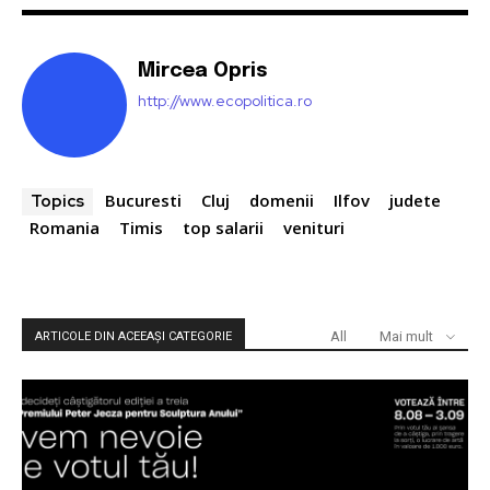
Mircea Opris
http://www.ecopolitica.ro
Bucuresti
Cluj
domenii
Ilfov
judete
Topics
Romania
Timis
top salarii
venituri
All
Mai mult
ARTICOLE DIN ACEEAȘI CATEGORIE