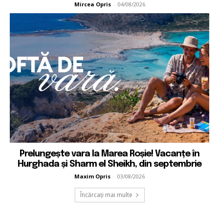
Mircea Opris
-
04/08/2026
Prelungește vara la Marea Roșie! Vacanțe în
Hurghada și Sharm el Sheikh, din septembrie
Maxim Opris
-
03/08/2026
Încărcați mai multe