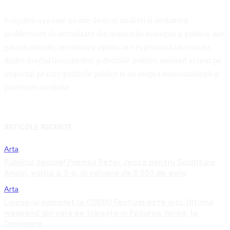
Ecopolitica.ro este un site dedicat analizei și dezbaterii
problemelor de actualitate din domeniile ecologiei și politicii. Aici
găsești articole, interviuri și opinii care explorează intersecția
dintre mediul înconjurător și deciziile politice, punând accent pe
impactul pe care politicile publice le au asupra sustenabilității și
protecției mediului.
ARTICOLE RECENTE
Arta
Publicul decide! Premiul Peter Jecza pentru Sculptura
Anului, ediția a 3-a, în valoare de 8.000 de euro
Arta
Lineup-ul complet la CODRU Festival este aici. Ultimul
weekend din vară se trăiește în Pădurea Verde, la
Timișoara