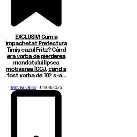
EXCLUSIV! Cum a
împachetat Prefectura
Timiș cazul Fritz? Când
era vorba de pierderea
mandatului lipsea
motivarea ÎCCJ, când a
fost vorba de 10% s-a...
Mircea Opris
-
04/08/2026