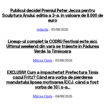
Publicul decide! Premiul Peter Jecza pentru
Sculptura Anului, ediția a 3-a, în valoare de 8.000 de
euro
redactia
-
05/08/2026
Lineup-ul complet la CODRU Festival este aici.
Ultimul weekend din vară se trăiește în Pădurea
Verde, la Timișoara
Mircea Opris
-
05/08/2026
EXCLUSIV! Cum a împachetat Prefectura Timiș
cazul Fritz? Când era vorba de pierderea
mandatului lipsea motivarea ÎCCJ, când a fost
vorba de 10% s-a...
Mircea Opris
-
04/08/2026