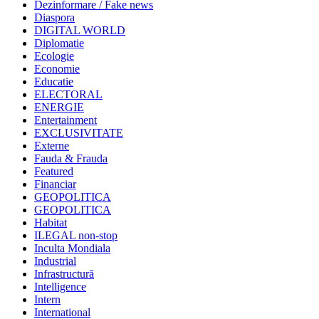
Dezinformare / Fake news
Diaspora
DIGITAL WORLD
Diplomatie
Ecologie
Economie
Educatie
ELECTORAL
ENERGIE
Entertainment
EXCLUSIVITATE
Externe
Fauda & Frauda
Featured
Financiar
GEOPOLITICA
GEOPOLITICA
Habitat
ILEGAL non-stop
Inculta Mondiala
Industrial
Infrastructură
Intelligence
Intern
International