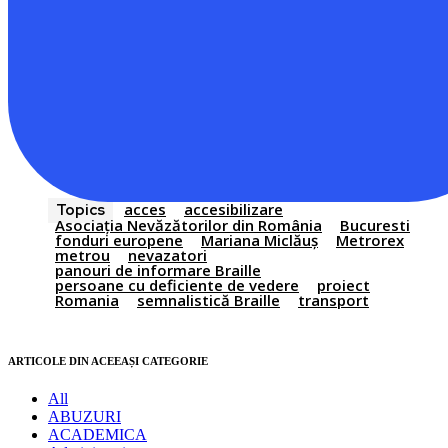
acces
accesibilizare
Topics
Asociaţia Nevăzătorilor din România
Bucuresti
fonduri europene
Mariana Miclăuş
Metrorex
metrou
nevazatori
panouri de informare Braille
persoane cu deficiente de vedere
proiect
Romania
semnalistică Braille
transport
ARTICOLE DIN ACEEAȘI CATEGORIE
All
ABUZURI
ACADEMICA