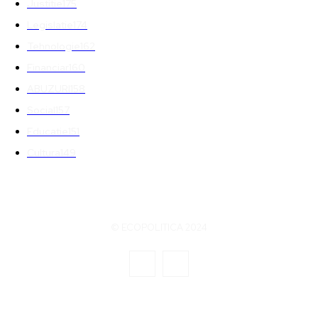
Justitie
175
Legislatie
174
Tehnologie
162
Financiar
160
ABUZURI
158
Social
157
Educatie
151
Cultura
149
© ECOPOLITICA 2024