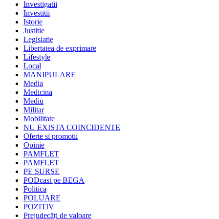
Investigatii
Investitii
Istorie
Justitie
Legislatie
Libertatea de exprimare
Lifestyle
Local
MANIPULARE
Media
Medicina
Mediu
Militar
Mobilitate
NU EXISTA COINCIDENTE
Oferte si promotii
Opinie
PAMFLET
PAMFLET
PE SURSE
PODcast pe BEGA
Politica
POLUARE
POZITIV
Prejudecăți de valoare