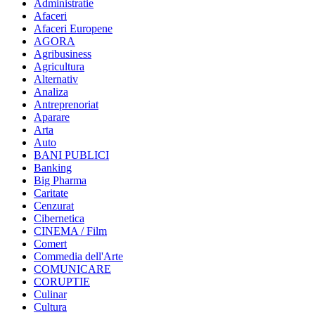
Administratie
Afaceri
Afaceri Europene
AGORA
Agribusiness
Agricultura
Alternativ
Analiza
Antreprenoriat
Aparare
Arta
Auto
BANI PUBLICI
Banking
Big Pharma
Caritate
Cenzurat
Cibernetica
CINEMA / Film
Comert
Commedia dell'Arte
COMUNICARE
CORUPTIE
Culinar
Cultura