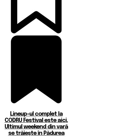
Lineup-ul complet la
CODRU Festival este aici.
Ultimul weekend din vară
se trăiește în Pădurea