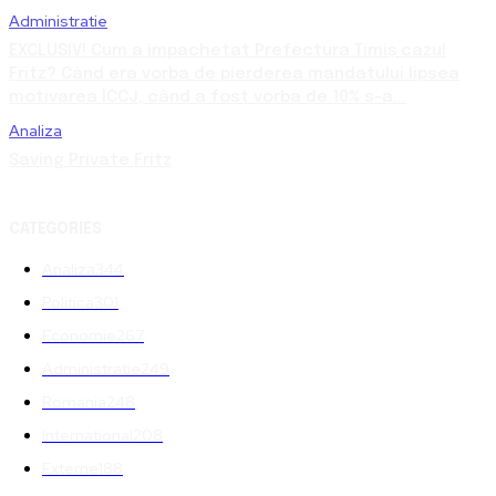
Administratie
EXCLUSIV! Cum a împachetat Prefectura Timiș cazul
Fritz? Când era vorba de pierderea mandatului lipsea
motivarea ÎCCJ, când a fost vorba de 10% s-a...
Analiza
Saving Private Fritz
CATEGORIES
Analiza
344
Politica
301
Economie
267
Administratie
249
Romania
248
International
208
Externe
188