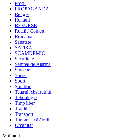
Profil
PROPAGANDA
Religie
Renault
RESURSE
Retail / Comert
Romania
Sanatate
SATIRA
SCAMDEMIC
Securitate
Semnal de Alarma
Sinecuri
Social
Sport
Științific
Teatrul Absurdului
Tehnologie
Timp liber
Traditii
Transport
Turism și călătorii
Umanitar
Mai mult