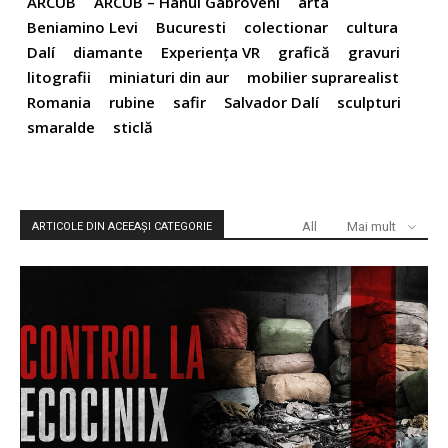
ARCUB
ARCUB – Hanul Gabroveni
arta
Beniamino Levi
Bucuresti
colectionar
cultura
Dalí
diamante
Experiența VR
grafică
gravuri
litografii
miniaturi din aur
mobilier suprarealist
Romania
rubine
safir
Salvador Dalí
sculpturi
smaralde
sticlă
All
Mai mult
ARTICOLE DIN ACEEAȘI CATEGORIE