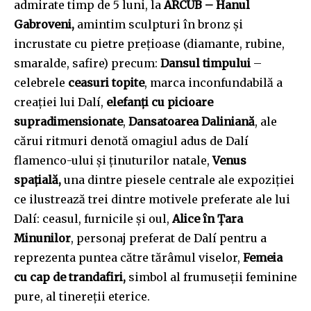
admirate timp de 5 luni, la
ARCUB – Hanul
Gabroveni,
amintim sculpturi în bronz și
incrustate cu pietre prețioase (diamante, rubine,
smaralde, safire) precum:
Dansul timpului
–
celebrele
ceasuri topite
, marca inconfundabilă a
creației lui Dalí,
elefanți cu picioare
supradimensionate
,
Dansatoarea Daliniană
, ale
cărui ritmuri denotă omagiul adus de Dalí
flamenco-ului și ținuturilor natale,
Venus
spațială,
una dintre piesele centrale ale expoziției
ce ilustrează trei dintre motivele preferate ale lui
Dalí: ceasul, furnicile și oul,
Alice în Țara
Minunilor
, personaj preferat de Dalí pentru a
reprezenta puntea către tărâmul viselor,
Femeia
cu cap de trandafiri,
simbol al frumuseții feminine
pure, al tinereții eterice.