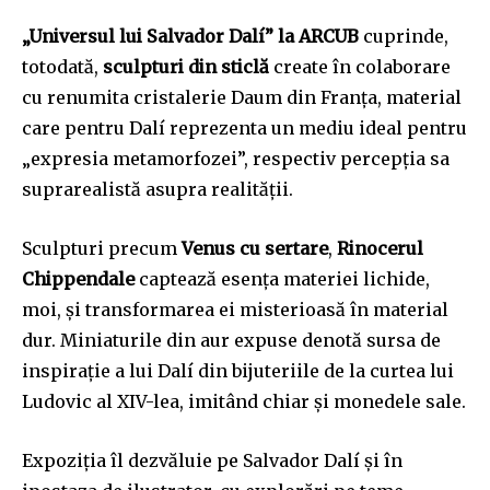
„Universul lui Salvador Dalí” la ARCUB
cuprinde,
totodată,
sculpturi din sticlă
create în colaborare
cu renumita cristalerie Daum din Franța, material
care pentru Dalí reprezenta un mediu ideal pentru
„expresia metamorfozei”, respectiv percepția sa
suprarealistă asupra realității.
Sculpturi precum
Venus cu sertare
,
Rinocerul
Chippendale
captează esența materiei lichide,
moi, și transformarea ei misterioasă în material
dur. Miniaturile din aur expuse denotă sursa de
inspirație a lui Dalí din bijuteriile de la curtea lui
Ludovic al XIV-lea, imitând chiar și monedele sale.
Expoziția îl dezvăluie pe Salvador Dalí și în