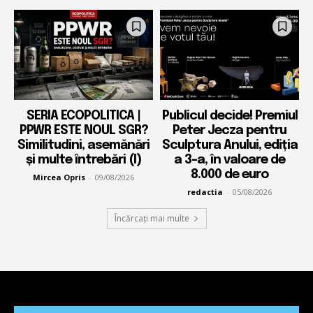
SERIA ECOPOLITICA |
Publicul decide! Premiul
PPWR ESTE NOUL SGR?
Peter Jecza pentru
Similitudini, asemănări
Sculptura Anului, ediția
și multe întrebări (I)
a 3-a, în valoare de
8.000 de euro
Mircea Opris
-
09/08/2026
redactia
-
05/08/2026
Încărcați mai multe