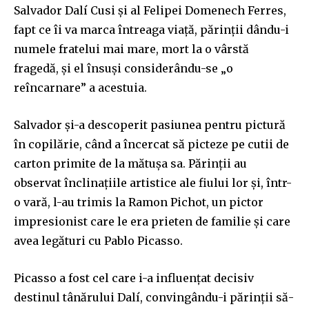
Salvador Dalí Cusi și al Felipei Domenech Ferres,
fapt ce îi va marca întreaga viață, părinții dându-i
numele fratelui mai mare, mort la o vârstă
fragedă, și el însuși considerându-se „o
reîncarnare” a acestuia.
Salvador și-a descoperit pasiunea pentru pictură
în copilărie, când a încercat să picteze pe cutii de
carton primite de la mătușa sa. Părinții au
observat înclinațiile artistice ale fiului lor și, într-
o vară, l-au trimis la Ramon Pichot, un pictor
impresionist care le era prieten de familie și care
avea legături cu Pablo Picasso.
Picasso a fost cel care i-a influențat decisiv
destinul tânărului Dalí, convingându-i părinții să-