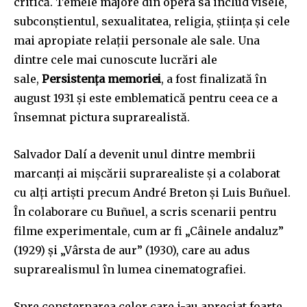
critică. Temele majore din opera sa includ visele,
subconștientul, sexualitatea, religia, știința și cele
mai apropiate relații personale ale sale. Una
dintre cele mai cunoscute lucrări ale
sale,
Persistența memoriei
, a fost finalizată în
august 1931 și este emblematică pentru ceea ce a
însemnat pictura suprarealistă.
Salvador Dalí a devenit unul dintre membrii
marcanți ai mișcării suprarealiste și a colaborat
cu alți artiști precum André Breton și Luis Buñuel.
În colaborare cu Buñuel, a scris scenarii pentru
filme experimentale, cum ar fi „Câinele andaluz”
(1929) și „Vârsta de aur” (1930), care au adus
suprarealismul în lumea cinematografiei.
Spre consternarea celor care i-au apreciat foarte