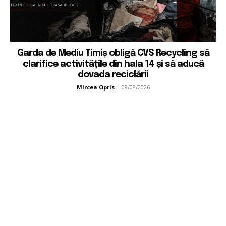
Garda de Mediu Timiș obligă CVS Recycling să
clarifice activitățile din hala 14 și să aducă
dovada reciclării
Mircea Opris
-
09/08/2026