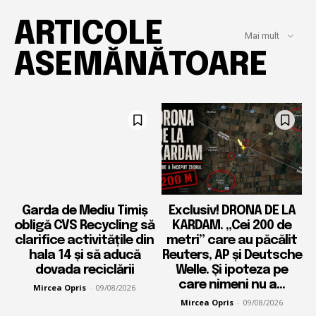
ARTICOLE
Mai mult
ASEMĂNĂTOARE
Garda de Mediu Timiș
Exclusiv! DRONA DE LA
obligă CVS Recycling să
KARDAM. „Cei 200 de
clarifice activitățile din
metri” care au păcălit
hala 14 și să aducă
Reuters, AP și Deutsche
dovada reciclării
Welle. Și ipoteza pe
care nimeni nu a...
Mircea Opris
-
09/08/2026
Mircea Opris
-
09/08/2026