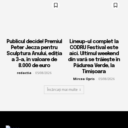
Publicul decide! Premiul
Lineup-ul complet la
Peter Jecza pentru
CODRU Festival este
Sculptura Anului, ediția
aici. Ultimul weekend
a 3-a, în valoare de
din vară se trăiește în
8.000 de euro
Pădurea Verde, la
Timișoara
redactia
-
05/08/2026
Mircea Opris
-
05/08/2026
Încărcați mai multe