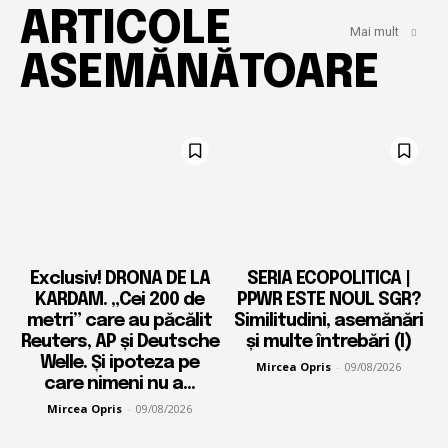
ARTICOLE
Mai mult
ASEMĂNĂTOARE
Exclusiv! DRONA DE LA
SERIA ECOPOLITICA |
KARDAM. „Cei 200 de
PPWR ESTE NOUL SGR?
metri” care au păcălit
Similitudini, asemănări
Reuters, AP și Deutsche
și multe întrebări (I)
Welle. Și ipoteza pe
Mircea Opris
-
09/08/2026
care nimeni nu a...
Mircea Opris
-
09/08/2026