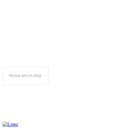
Ziua Internaţională a
Drepturilor Copilului
Niciun articol afișat