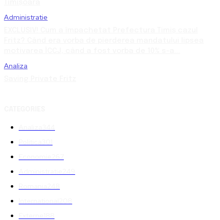
Timișoara
Administratie
EXCLUSIV! Cum a împachetat Prefectura Timiș cazul
Fritz? Când era vorba de pierderea mandatului lipsea
motivarea ÎCCJ, când a fost vorba de 10% s-a...
Analiza
Saving Private Fritz
CATEGORIES
Analiza
344
Politica
301
Economie
267
Administratie
249
Romania
248
International
208
Externe
188