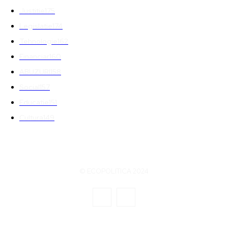
Justitie
175
Legislatie
174
Tehnologie
162
Financiar
160
ABUZURI
158
Social
157
Educatie
151
Cultura
149
© ECOPOLITICA 2024