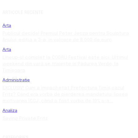
ARTICOLE RECENTE
Arta
Publicul decide! Premiul Peter Jecza pentru Sculptura
Anului, ediția a 3-a, în valoare de 8.000 de euro
Arta
Lineup-ul complet la CODRU Festival este aici. Ultimul
weekend din vară se trăiește în Pădurea Verde, la
Timișoara
Administratie
EXCLUSIV! Cum a împachetat Prefectura Timiș cazul
Fritz? Când era vorba de pierderea mandatului lipsea
motivarea ÎCCJ, când a fost vorba de 10% s-a...
Analiza
Saving Private Fritz
CATEGORIES