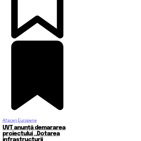
Afaceri Europene
UVT anunță demararea
proiectului „Dotarea
infrastructurii