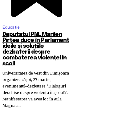
Educatie
Deputatul PNL Marilen
Pirtea duce în Parlament
ideile și soluțiile
dezbaterii despre
combaterea violenței în
școli
Universitatea de Vest din Timișoara
organizează joi, 27 martie,
evenimentul-dezbatere "Dialoguri
deschise despre violența în școală".
Manifestarea va avea loc în Aula
Magna a...