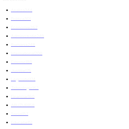
Analiza
344
Politica
301
Economie
267
Administratie
249
Romania
248
International
208
Externe
188
Justitie
175
Legislatie
174
Tehnologie
162
Financiar
160
ABUZURI
158
Social
157
Educatie
151