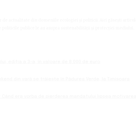
de actualitate din domeniile ecologiei și politicii. Aici găsești artico
politicile publice le au asupra sustenabilității și protecției mediului.
ui, ediția a 3-a, în valoare de 8.000 de euro
ekend din vară se trăiește în Pădurea Verde, la Timișoara
 Când era vorba de pierderea mandatului lipsea motivarea 