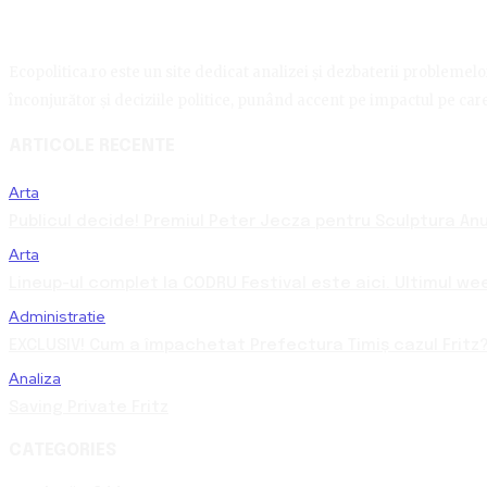
Ecopolitica.ro este un site dedicat analizei și dezbaterii problemelor 
înconjurător și deciziile politice, punând accent pe impactul pe care 
ARTICOLE RECENTE
Arta
Publicul decide! Premiul Peter Jecza pentru Sculptura Anul
Arta
Lineup-ul complet la CODRU Festival este aici. Ultimul we
Administratie
EXCLUSIV! Cum a împachetat Prefectura Timiș cazul Fritz?
Analiza
Saving Private Fritz
CATEGORIES