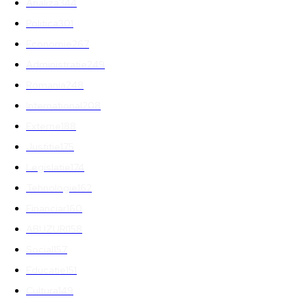
Analiza
344
Politica
301
Economie
267
Administratie
249
Romania
248
International
208
Externe
188
Justitie
175
Legislatie
174
Tehnologie
162
Financiar
160
ABUZURI
158
Social
157
Educatie
151
Cultura
149