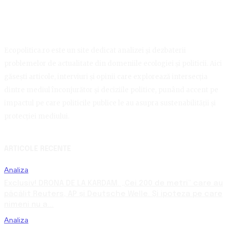
Ecopolitica.ro este un site dedicat analizei și dezbaterii
problemelor de actualitate din domeniile ecologiei și politicii. Aici
găsești articole, interviuri și opinii care explorează intersecția
dintre mediul înconjurător și deciziile politice, punând accent pe
impactul pe care politicile publice le au asupra sustenabilității și
protecției mediului.
ARTICOLE RECENTE
Analiza
Exclusiv! DRONA DE LA KARDAM. „Cei 200 de metri” care au
păcălit Reuters, AP și Deutsche Welle. Și ipoteza pe care
nimeni nu a...
Analiza