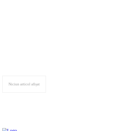
Universitatea de
Științele Vieții ”Regele
Mihai I” Timișoara
Niciun articol afișat