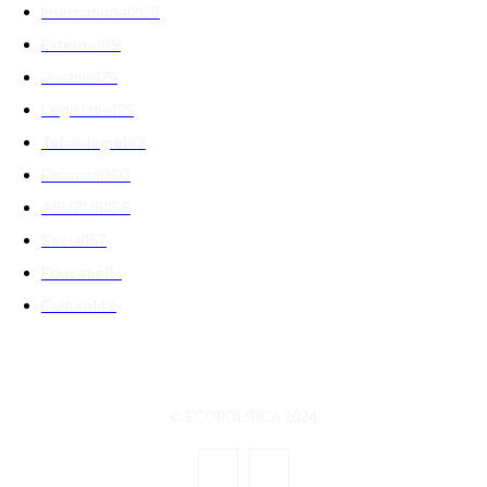
International
208
Externe
189
Justitie
175
Legislatie
175
Tehnologie
163
Financiar
160
ABUZURI
158
Social
157
Educatie
151
Cultura
149
© ECOPOLITICA 2024