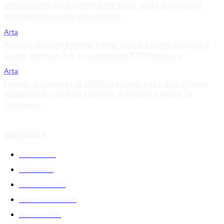
SERIA ECOPOLITICA | PPWR ESTE NOUL SGR? Similitudini,
asemănări și multe întrebări (I)
Arta
Publicul decide! Premiul Peter Jecza pentru Sculptura
Anului, ediția a 3-a, în valoare de 8.000 de euro
Arta
Lineup-ul complet la CODRU Festival este aici. Ultimul
weekend din vară se trăiește în Pădurea Verde, la
Timișoara
CATEGORIES
Analiza
346
Politica
301
Economie
268
Administratie
249
Romania
248