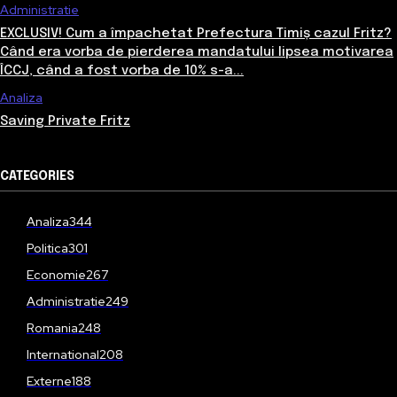
Administratie
EXCLUSIV! Cum a împachetat Prefectura Timiș cazul Fritz?
Când era vorba de pierderea mandatului lipsea motivarea
ÎCCJ, când a fost vorba de 10% s-a...
Analiza
Saving Private Fritz
CATEGORIES
Analiza
344
Politica
301
Economie
267
Administratie
249
Romania
248
International
208
Externe
188