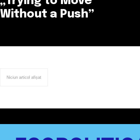
„Trying to Move
Without a Push”
Niciun articol afișat