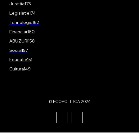
Justitie
175
Legislatie
174
Tehnologie
162
Financiar
160
ABUZURI
158
Social
157
Educatie
151
Cultura
149
© ECOPOLITICA 2024