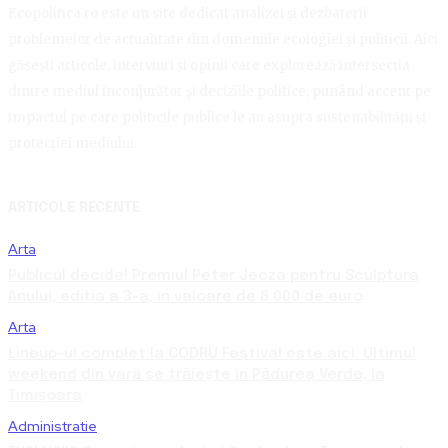
Ecopolitica.ro este un site dedicat analizei și dezbaterii
problemelor de actualitate din domeniile ecologiei și politicii. Aici
găsești articole, interviuri și opinii care explorează intersecția
dintre mediul înconjurător și deciziile politice, punând accent pe
impactul pe care politicile publice le au asupra sustenabilității și
protecției mediului.
ARTICOLE RECENTE
Arta
Publicul decide! Premiul Peter Jecza pentru Sculptura
Anului, ediția a 3-a, în valoare de 8.000 de euro
Arta
Lineup-ul complet la CODRU Festival este aici. Ultimul
weekend din vară se trăiește în Pădurea Verde, la
Timișoara
Administratie