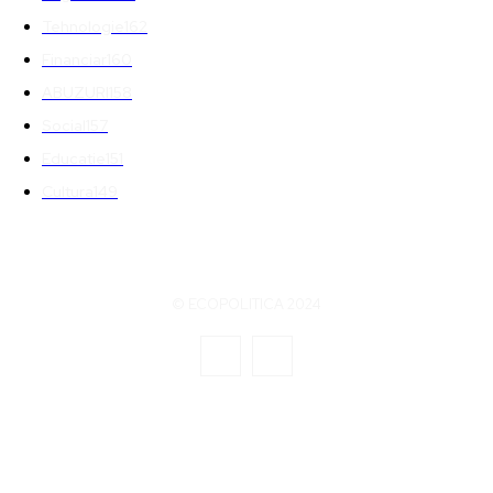
Tehnologie
162
Financiar
160
ABUZURI
158
Social
157
Educatie
151
Cultura
149
© ECOPOLITICA 2024