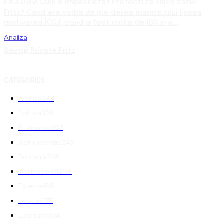
EXCLUSIV! Cum a împachetat Prefectura Timiș cazul
Fritz? Când era vorba de pierderea mandatului lipsea
motivarea ÎCCJ, când a fost vorba de 10% s-a...
Analiza
Saving Private Fritz
CATEGORIES
Analiza
344
Politica
301
Economie
267
Administratie
249
Romania
248
International
208
Externe
188
Justitie
175
Legislatie
174