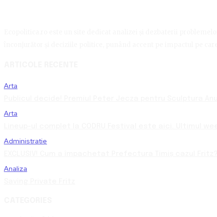
Ecopolitica.ro este un site dedicat analizei și dezbaterii problemelor 
înconjurător și deciziile politice, punând accent pe impactul pe care 
ARTICOLE RECENTE
Arta
Publicul decide! Premiul Peter Jecza pentru Sculptura Anul
Arta
Lineup-ul complet la CODRU Festival este aici. Ultimul we
Administratie
EXCLUSIV! Cum a împachetat Prefectura Timiș cazul Fritz?
Analiza
Saving Private Fritz
CATEGORIES