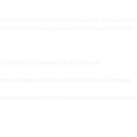
de actualitate din domeniile ecologiei și politicii. Aici găsești artico
politicile publice le au asupra sustenabilității și protecției mediului.
ui, ediția a 3-a, în valoare de 8.000 de euro
ekend din vară se trăiește în Pădurea Verde, la Timișoara
 Când era vorba de pierderea mandatului lipsea motivarea 