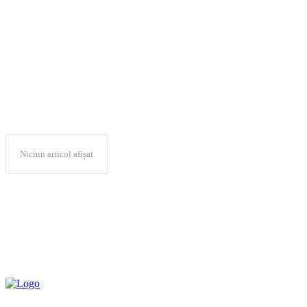
tragedie
Niciun articol afișat