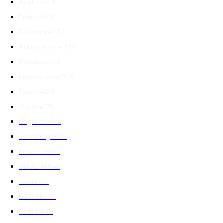
Analiza
344
Politica
301
Economie
267
Administratie
249
Romania
248
International
208
Externe
188
Justitie
175
Legislatie
174
Tehnologie
162
Financiar
160
ABUZURI
158
Social
157
Educatie
151
Cultura
149