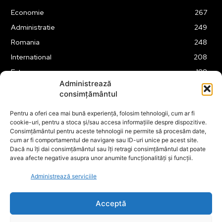
Economie
267
Administratie
249
Romania
248
International
208
Externe
188
Administrează
Justitie
175
consimțământul
Legislatie
174
Pentru a oferi cea mai bună experiență, folosim tehnologii, cum ar fi
Tehnologie
162
cookie-uri, pentru a stoca și/sau accesa informațiile despre dispozitive.
Financiar
160
Consimțământul pentru aceste tehnologii ne permite să procesăm date,
cum ar fi comportamentul de navigare sau ID-uri unice pe acest site.
ABUZURI
158
Dacă nu îți dai consimțământul sau îți retragi consimțământul dat poate
avea afecte negative asupra unor anumite funcționalități și funcții.
Social
157
Educatie
151
Administrează serviciile
Cultura
149
Acceptă