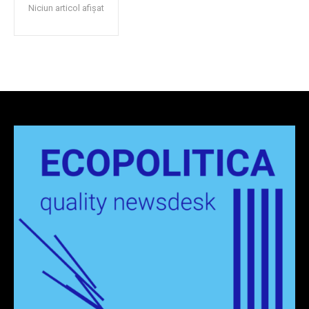
Niciun articol afișat