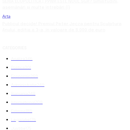
SERIA ECOPOLITICA | PPWR ESTE NOUL SGR? Similitudini,
asemănări și multe întrebări (I)
Arta
Publicul decide! Premiul Peter Jecza pentru Sculptura
Anului, ediția a 3-a, în valoare de 8.000 de euro
CATEGORIES
Analiza
346
Politica
301
Economie
269
Administratie
249
Romania
248
International
208
Externe
189
Legislatie
176
Justitie
175