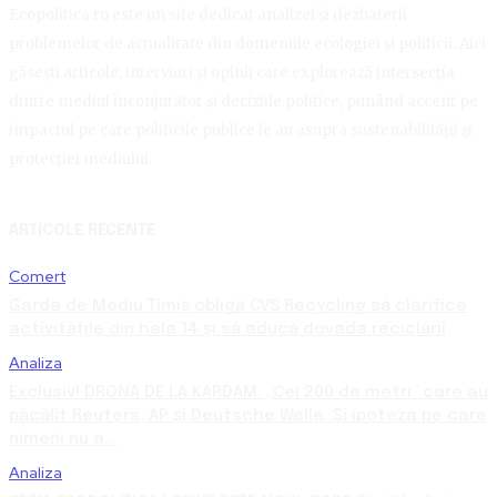
Ecopolitica.ro este un site dedicat analizei și dezbaterii
problemelor de actualitate din domeniile ecologiei și politicii. Aici
găsești articole, interviuri și opinii care explorează intersecția
dintre mediul înconjurător și deciziile politice, punând accent pe
impactul pe care politicile publice le au asupra sustenabilității și
protecției mediului.
ARTICOLE RECENTE
Comert
Garda de Mediu Timiș obligă CVS Recycling să clarifice
activitățile din hala 14 și să aducă dovada reciclării
Analiza
Exclusiv! DRONA DE LA KARDAM. „Cei 200 de metri” care au
păcălit Reuters, AP și Deutsche Welle. Și ipoteza pe care
nimeni nu a...
Analiza