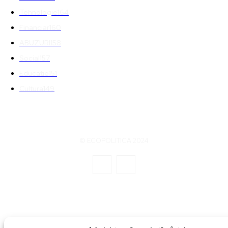
Tehnologie
164
Financiar
160
ABUZURI
158
Social
157
Educatie
151
Cultura
149
© ECOPOLITICA 2024