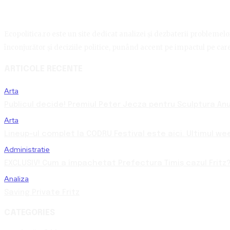
Ecopolitica.ro este un site dedicat analizei și dezbaterii problemelor 
înconjurător și deciziile politice, punând accent pe impactul pe care 
ARTICOLE RECENTE
Arta
Publicul decide! Premiul Peter Jecza pentru Sculptura Anul
Arta
Lineup-ul complet la CODRU Festival este aici. Ultimul we
Administratie
EXCLUSIV! Cum a împachetat Prefectura Timiș cazul Fritz?
Analiza
Saving Private Fritz
CATEGORIES