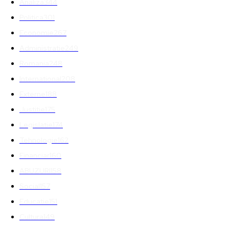
Analiza
344
Politica
301
Economie
267
Administratie
249
Romania
248
International
208
Externe
188
Justitie
175
Legislatie
174
Tehnologie
162
Financiar
160
ABUZURI
158
Social
157
Educatie
151
Cultura
149