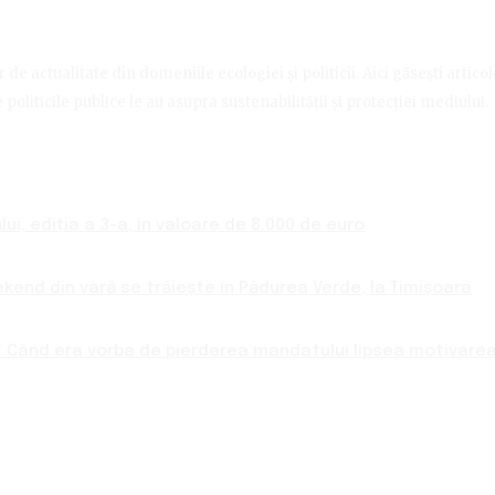
de actualitate din domeniile ecologiei și politicii. Aici găsești artico
politicile publice le au asupra sustenabilității și protecției mediului.
ui, ediția a 3-a, în valoare de 8.000 de euro
ekend din vară se trăiește în Pădurea Verde, la Timișoara
 Când era vorba de pierderea mandatului lipsea motivarea 