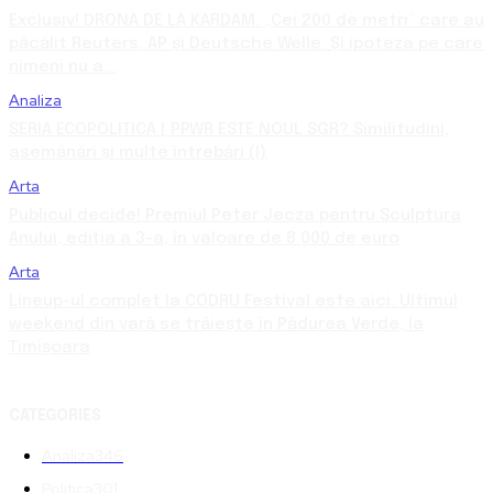
Exclusiv! DRONA DE LA KARDAM. „Cei 200 de metri” care au
păcălit Reuters, AP și Deutsche Welle. Și ipoteza pe care
nimeni nu a...
Analiza
SERIA ECOPOLITICA | PPWR ESTE NOUL SGR? Similitudini,
asemănări și multe întrebări (I)
Arta
Publicul decide! Premiul Peter Jecza pentru Sculptura
Anului, ediția a 3-a, în valoare de 8.000 de euro
Arta
Lineup-ul complet la CODRU Festival este aici. Ultimul
weekend din vară se trăiește în Pădurea Verde, la
Timișoara
CATEGORIES
Analiza
346
Politica
301