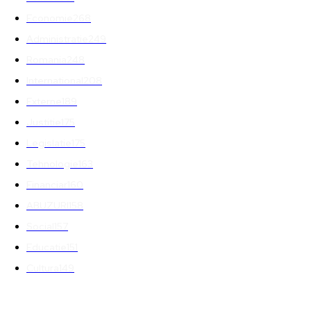
Economie
268
Administratie
249
Romania
248
International
208
Externe
189
Justitie
175
Legislatie
175
Tehnologie
163
Financiar
160
ABUZURI
158
Social
157
Educatie
151
Cultura
149