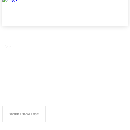
Tag:
spionaj
Niciun articol afișat