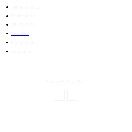
Tehnologie
162
Financiar
160
ABUZURI
158
Social
157
Educatie
151
Cultura
149
© ECOPOLITICA 2024