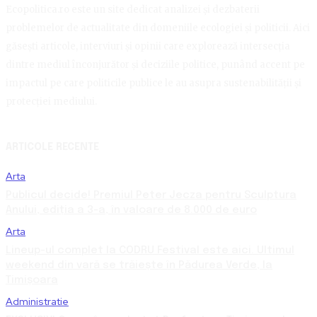
Ecopolitica.ro este un site dedicat analizei și dezbaterii
problemelor de actualitate din domeniile ecologiei și politicii. Aici
găsești articole, interviuri și opinii care explorează intersecția
dintre mediul înconjurător și deciziile politice, punând accent pe
impactul pe care politicile publice le au asupra sustenabilității și
protecției mediului.
ARTICOLE RECENTE
Arta
Publicul decide! Premiul Peter Jecza pentru Sculptura
Anului, ediția a 3-a, în valoare de 8.000 de euro
Arta
Lineup-ul complet la CODRU Festival este aici. Ultimul
weekend din vară se trăiește în Pădurea Verde, la
Timișoara
Administratie