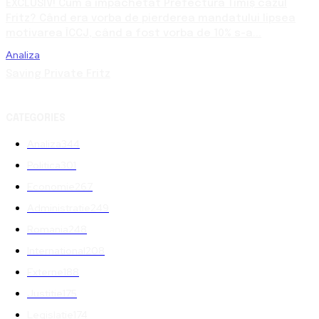
EXCLUSIV! Cum a împachetat Prefectura Timiș cazul
Fritz? Când era vorba de pierderea mandatului lipsea
motivarea ÎCCJ, când a fost vorba de 10% s-a...
Analiza
Saving Private Fritz
CATEGORIES
Analiza
344
Politica
301
Economie
267
Administratie
249
Romania
248
International
208
Externe
188
Justitie
175
Legislatie
174