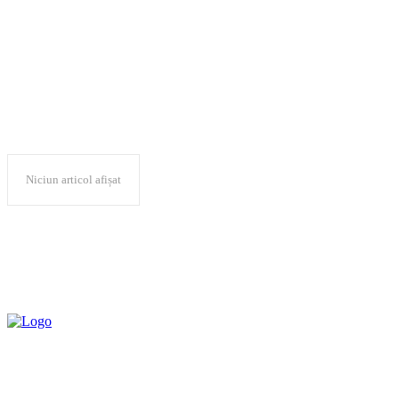
spatiu neconventional
Niciun articol afișat