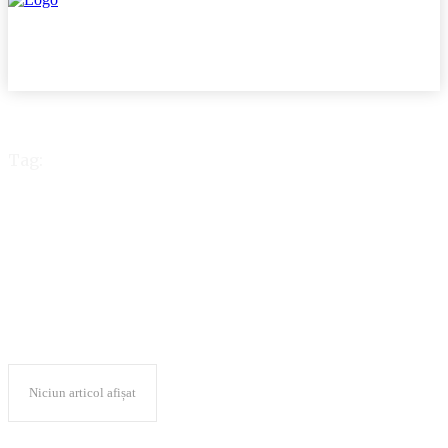
Tag:
SocioPol
Niciun articol afișat