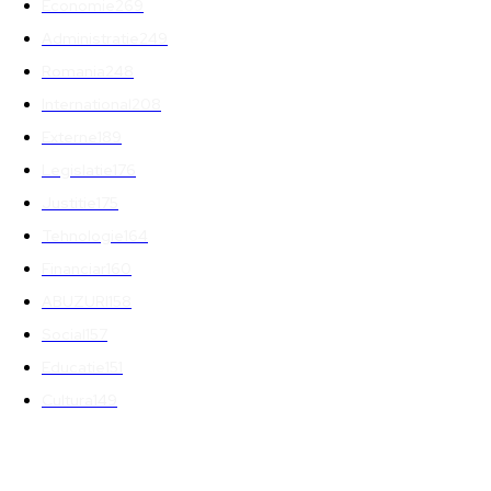
Economie
269
Administratie
249
Romania
248
International
208
Externe
189
Legislatie
176
Justitie
175
Tehnologie
164
Financiar
160
ABUZURI
158
Social
157
Educatie
151
Cultura
149