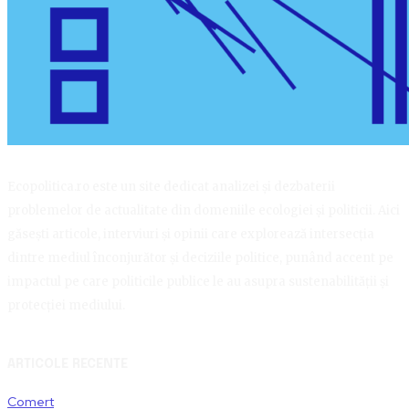
Ecopolitica.ro este un site dedicat analizei și dezbaterii
problemelor de actualitate din domeniile ecologiei și politicii. Aici
găsești articole, interviuri și opinii care explorează intersecția
dintre mediul înconjurător și deciziile politice, punând accent pe
impactul pe care politicile publice le au asupra sustenabilității și
protecției mediului.
ARTICOLE RECENTE
Comert