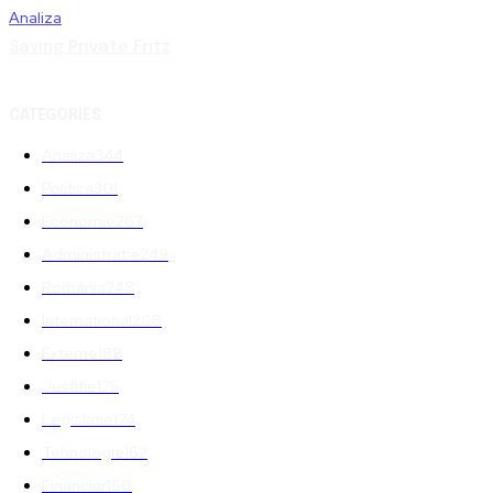
Analiza
Saving Private Fritz
CATEGORIES
Analiza
344
Politica
301
Economie
267
Administratie
249
Romania
248
International
208
Externe
188
Justitie
175
Legislatie
174
Tehnologie
162
Financiar
160