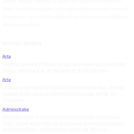
găsești articole, interviuri și opinii care explorează intersecția
dintre mediul înconjurător și deciziile politice, punând accent pe
impactul pe care politicile publice le au asupra sustenabilității și
protecției mediului.
ARTICOLE RECENTE
Arta
Publicul decide! Premiul Peter Jecza pentru Sculptura
Anului, ediția a 3-a, în valoare de 8.000 de euro
Arta
Lineup-ul complet la CODRU Festival este aici. Ultimul
weekend din vară se trăiește în Pădurea Verde, la
Timișoara
Administratie
EXCLUSIV! Cum a împachetat Prefectura Timiș cazul
Fritz? Când era vorba de pierderea mandatului lipsea
motivarea ÎCCJ, când a fost vorba de 10% s-a...