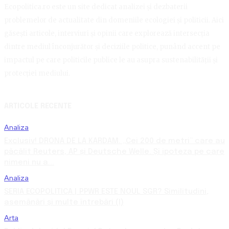
Ecopolitica.ro este un site dedicat analizei și dezbaterii
problemelor de actualitate din domeniile ecologiei și politicii. Aici
găsești articole, interviuri și opinii care explorează intersecția
dintre mediul înconjurător și deciziile politice, punând accent pe
impactul pe care politicile publice le au asupra sustenabilității și
protecției mediului.
ARTICOLE RECENTE
Analiza
Exclusiv! DRONA DE LA KARDAM. „Cei 200 de metri” care au
păcălit Reuters, AP și Deutsche Welle. Și ipoteza pe care
nimeni nu a...
Analiza
SERIA ECOPOLITICA | PPWR ESTE NOUL SGR? Similitudini,
asemănări și multe întrebări (I)
Arta