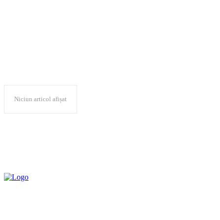
scadere popularitate
Niciun articol afișat