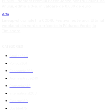
Publicul decide! Premiul Peter Jecza pentru Sculptura
Anului, ediția a 3-a, în valoare de 8.000 de euro
Arta
Lineup-ul complet la CODRU Festival este aici. Ultimul
weekend din vară se trăiește în Pădurea Verde, la
Timișoara
CATEGORIES
Analiza
346
Politica
301
Economie
268
Administratie
249
Romania
248
International
208
Externe
189
Justitie
175