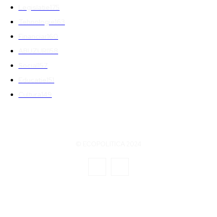
Legislatie
175
Tehnologie
163
Financiar
160
ABUZURI
158
Social
157
Educatie
151
Cultura
149
© ECOPOLITICA 2024