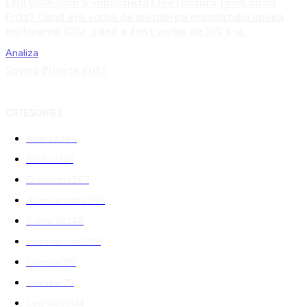
EXCLUSIV! Cum a împachetat Prefectura Timiș cazul
Fritz? Când era vorba de pierderea mandatului lipsea
motivarea ÎCCJ, când a fost vorba de 10% s-a...
Analiza
Saving Private Fritz
CATEGORIES
Analiza
344
Politica
301
Economie
267
Administratie
249
Romania
248
International
208
Externe
188
Justitie
175
Legislatie
174