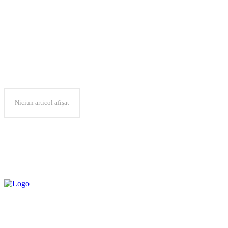
Sânmartin
Niciun articol afișat