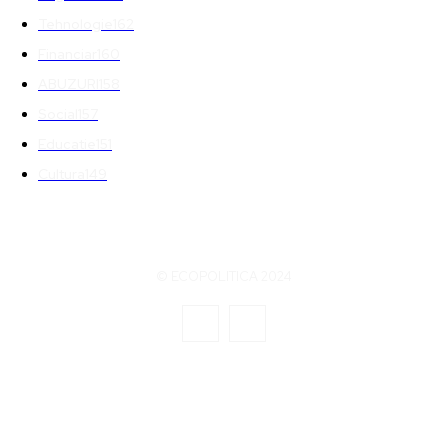
Tehnologie
162
Financiar
160
ABUZURI
158
Social
157
Educatie
151
Cultura
149
© ECOPOLITICA 2024