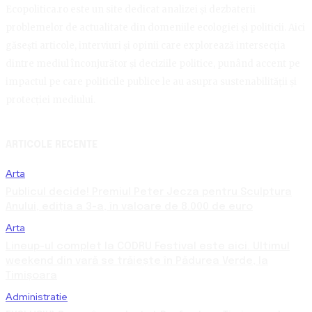
Ecopolitica.ro este un site dedicat analizei și dezbaterii
problemelor de actualitate din domeniile ecologiei și politicii. Aici
găsești articole, interviuri și opinii care explorează intersecția
dintre mediul înconjurător și deciziile politice, punând accent pe
impactul pe care politicile publice le au asupra sustenabilității și
protecției mediului.
ARTICOLE RECENTE
Arta
Publicul decide! Premiul Peter Jecza pentru Sculptura
Anului, ediția a 3-a, în valoare de 8.000 de euro
Arta
Lineup-ul complet la CODRU Festival este aici. Ultimul
weekend din vară se trăiește în Pădurea Verde, la
Timișoara
Administratie