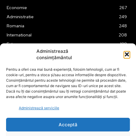
Economie
267
Administratie
249
Romania
248
International
208
Externe
188
Administrează
Justitie
175
consimțământul
Legislatie
174
Pentru a oferi cea mai bună experiență, folosim tehnologii, cum ar fi
Tehnologie
162
cookie-uri, pentru a stoca și/sau accesa informațiile despre dispozitive.
Financiar
160
Consimțământul pentru aceste tehnologii ne permite să procesăm date,
cum ar fi comportamentul de navigare sau ID-uri unice pe acest site.
ABUZURI
158
Dacă nu îți dai consimțământul sau îți retragi consimțământul dat poate
avea afecte negative asupra unor anumite funcționalități și funcții.
Social
157
Educatie
151
Administrează serviciile
Cultura
149
Acceptă