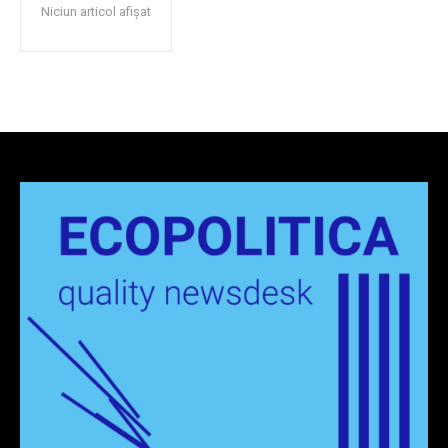
Niciun articol afișat