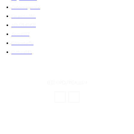
Tehnologie
162
Financiar
160
ABUZURI
158
Social
157
Educatie
151
Cultura
149
© ECOPOLITICA 2024