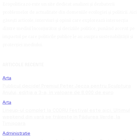
Ecopolitica.ro este un site dedicat analizei și dezbaterii
problemelor de actualitate din domeniile ecologiei și politicii. Aici
găsești articole, interviuri și opinii care explorează intersecția
dintre mediul înconjurător și deciziile politice, punând accent pe
impactul pe care politicile publice le au asupra sustenabilității și
protecției mediului.
ARTICOLE RECENTE
Arta
Publicul decide! Premiul Peter Jecza pentru Sculptura
Anului, ediția a 3-a, în valoare de 8.000 de euro
Arta
Lineup-ul complet la CODRU Festival este aici. Ultimul
weekend din vară se trăiește în Pădurea Verde, la
Timișoara
Administratie