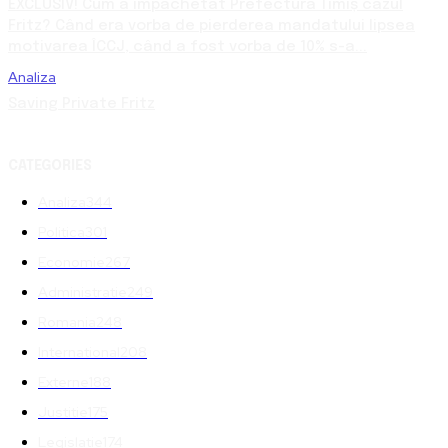
EXCLUSIV! Cum a împachetat Prefectura Timiș cazul
Fritz? Când era vorba de pierderea mandatului lipsea
motivarea ÎCCJ, când a fost vorba de 10% s-a...
Analiza
Saving Private Fritz
CATEGORIES
Analiza
344
Politica
301
Economie
267
Administratie
249
Romania
248
International
208
Externe
188
Justitie
175
Legislatie
174