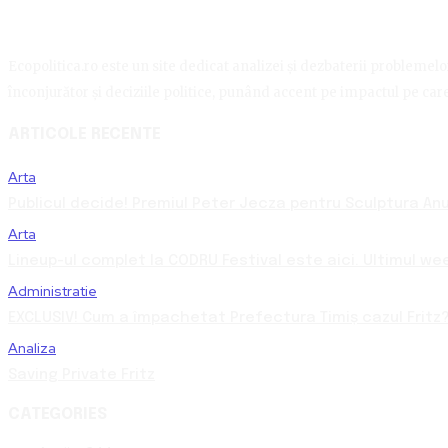
Ecopolitica.ro este un site dedicat analizei și dezbaterii problemelor 
înconjurător și deciziile politice, punând accent pe impactul pe care 
ARTICOLE RECENTE
Arta
Publicul decide! Premiul Peter Jecza pentru Sculptura Anul
Arta
Lineup-ul complet la CODRU Festival este aici. Ultimul we
Administratie
EXCLUSIV! Cum a împachetat Prefectura Timiș cazul Fritz?
Analiza
Saving Private Fritz
CATEGORIES