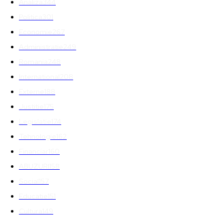
Analiza
344
Politica
301
Economie
267
Administratie
249
Romania
248
International
208
Externe
188
Justitie
175
Legislatie
174
Tehnologie
162
Financiar
160
ABUZURI
158
Social
157
Educatie
151
Cultura
149