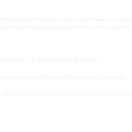
de actualitate din domeniile ecologiei și politicii. Aici găsești artico
politicile publice le au asupra sustenabilității și protecției mediului.
ui, ediția a 3-a, în valoare de 8.000 de euro
ekend din vară se trăiește în Pădurea Verde, la Timișoara
 Când era vorba de pierderea mandatului lipsea motivarea 