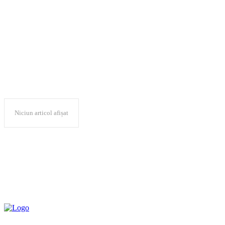
Prof. univ. dr. M
Niciun articol afișat