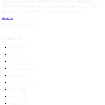
EXCLUSIV! Cum a împachetat Prefectura Timiș cazul
Fritz? Când era vorba de pierderea mandatului lipsea
motivarea ÎCCJ, când a fost vorba de 10% s-a...
Analiza
Saving Private Fritz
CATEGORIES
Analiza
344
Politica
301
Economie
267
Administratie
249
Romania
248
International
208
Externe
188
Justitie
175
Legislatie
174