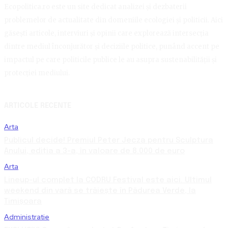
Ecopolitica.ro este un site dedicat analizei și dezbaterii
problemelor de actualitate din domeniile ecologiei și politicii. Aici
găsești articole, interviuri și opinii care explorează intersecția
dintre mediul înconjurător și deciziile politice, punând accent pe
impactul pe care politicile publice le au asupra sustenabilității și
protecției mediului.
ARTICOLE RECENTE
Arta
Publicul decide! Premiul Peter Jecza pentru Sculptura
Anului, ediția a 3-a, în valoare de 8.000 de euro
Arta
Lineup-ul complet la CODRU Festival este aici. Ultimul
weekend din vară se trăiește în Pădurea Verde, la
Timișoara
Administratie