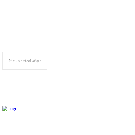
piata energie
Niciun articol afișat