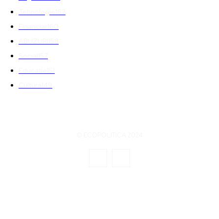
Tehnologie
162
Financiar
160
ABUZURI
158
Social
157
Educatie
151
Cultura
149
© ECOPOLITICA 2024