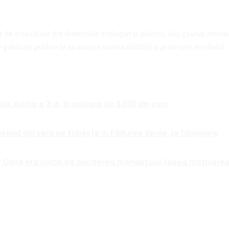
de actualitate din domeniile ecologiei și politicii. Aici găsești artico
politicile publice le au asupra sustenabilității și protecției mediului.
ui, ediția a 3-a, în valoare de 8.000 de euro
ekend din vară se trăiește în Pădurea Verde, la Timișoara
 Când era vorba de pierderea mandatului lipsea motivarea 