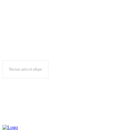
nemultumiri
Niciun articol afișat