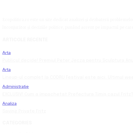
Ecopolitica.ro este un site dedicat analizei și dezbaterii problemelor 
înconjurător și deciziile politice, punând accent pe impactul pe care 
ARTICOLE RECENTE
Arta
Publicul decide! Premiul Peter Jecza pentru Sculptura Anul
Arta
Lineup-ul complet la CODRU Festival este aici. Ultimul we
Administratie
EXCLUSIV! Cum a împachetat Prefectura Timiș cazul Fritz?
Analiza
Saving Private Fritz
CATEGORIES