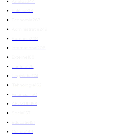
Analiza
344
Politica
301
Economie
267
Administratie
249
Romania
248
International
208
Externe
188
Justitie
175
Legislatie
174
Tehnologie
162
Financiar
160
ABUZURI
158
Social
157
Educatie
151
Cultura
149