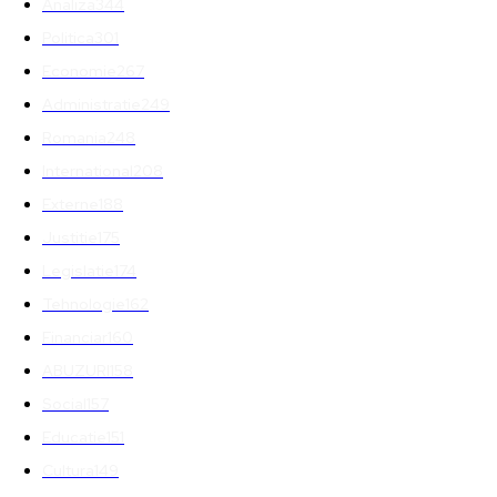
Analiza
344
Politica
301
Economie
267
Administratie
249
Romania
248
International
208
Externe
188
Justitie
175
Legislatie
174
Tehnologie
162
Financiar
160
ABUZURI
158
Social
157
Educatie
151
Cultura
149