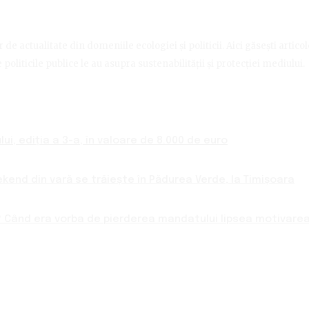
de actualitate din domeniile ecologiei și politicii. Aici găsești artico
politicile publice le au asupra sustenabilității și protecției mediului.
ui, ediția a 3-a, în valoare de 8.000 de euro
ekend din vară se trăiește în Pădurea Verde, la Timișoara
 Când era vorba de pierderea mandatului lipsea motivarea 