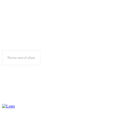
Media Matters
Niciun articol afișat