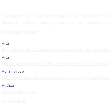
Ecopolitica.ro este un site dedicat analizei și dezbaterii problemelor 
înconjurător și deciziile politice, punând accent pe impactul pe care 
ARTICOLE RECENTE
Arta
Publicul decide! Premiul Peter Jecza pentru Sculptura Anul
Arta
Lineup-ul complet la CODRU Festival este aici. Ultimul we
Administratie
EXCLUSIV! Cum a împachetat Prefectura Timiș cazul Fritz?
Analiza
Saving Private Fritz
CATEGORIES