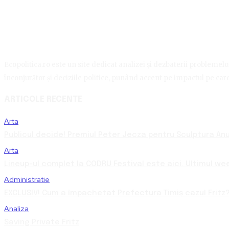
Ecopolitica.ro este un site dedicat analizei și dezbaterii problemelor 
înconjurător și deciziile politice, punând accent pe impactul pe care 
ARTICOLE RECENTE
Arta
Publicul decide! Premiul Peter Jecza pentru Sculptura Anul
Arta
Lineup-ul complet la CODRU Festival este aici. Ultimul we
Administratie
EXCLUSIV! Cum a împachetat Prefectura Timiș cazul Fritz?
Analiza
Saving Private Fritz