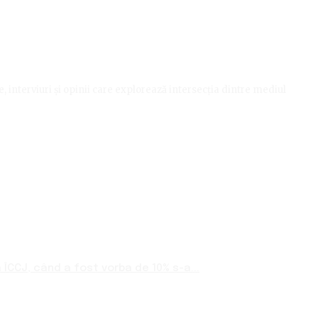
le, interviuri și opinii care explorează intersecția dintre mediul
ÎCCJ, când a fost vorba de 10% s-a...