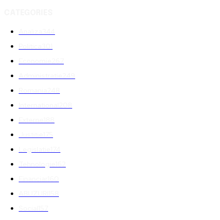
CATEGORIES
Analiza
344
Politica
301
Economie
267
Administratie
249
Romania
248
International
208
Externe
188
Justitie
175
Legislatie
174
Tehnologie
162
Financiar
160
ABUZURI
158
Social
157