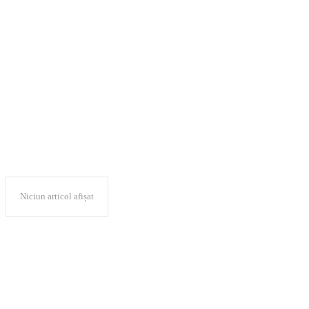
Laboratorul de te
Cybersecurity
Niciun articol afișat