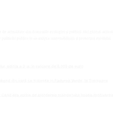
de actualitate din domeniile ecologiei și politicii. Aici găsești artico
politicile publice le au asupra sustenabilității și protecției mediului.
ui, ediția a 3-a, în valoare de 8.000 de euro
ekend din vară se trăiește în Pădurea Verde, la Timișoara
 Când era vorba de pierderea mandatului lipsea motivarea 