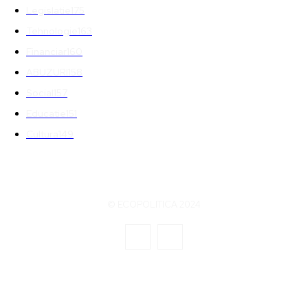
Legislatie
175
Tehnologie
163
Financiar
160
ABUZURI
158
Social
157
Educatie
151
Cultura
149
© ECOPOLITICA 2024