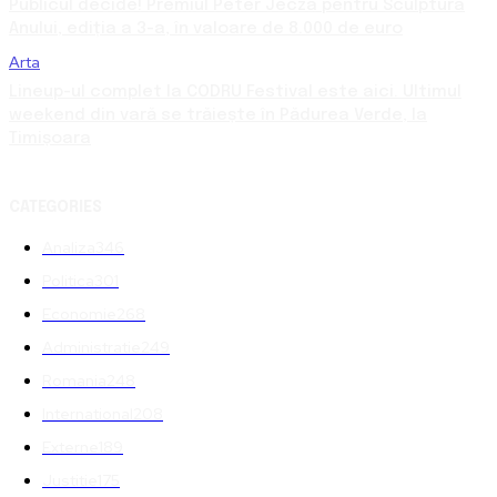
Publicul decide! Premiul Peter Jecza pentru Sculptura
Anului, ediția a 3-a, în valoare de 8.000 de euro
Arta
Lineup-ul complet la CODRU Festival este aici. Ultimul
weekend din vară se trăiește în Pădurea Verde, la
Timișoara
CATEGORIES
Analiza
346
Politica
301
Economie
268
Administratie
249
Romania
248
International
208
Externe
189
Justitie
175