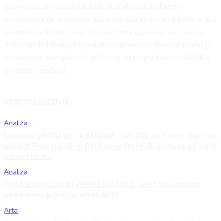
Ecopolitica.ro este un site dedicat analizei și dezbaterii
problemelor de actualitate din domeniile ecologiei și politicii. Aici
găsești articole, interviuri și opinii care explorează intersecția
dintre mediul înconjurător și deciziile politice, punând accent pe
impactul pe care politicile publice le au asupra sustenabilității și
protecției mediului.
ARTICOLE RECENTE
Analiza
Exclusiv! DRONA DE LA KARDAM. „Cei 200 de metri” care au
păcălit Reuters, AP și Deutsche Welle. Și ipoteza pe care
nimeni nu a...
Analiza
SERIA ECOPOLITICA | PPWR ESTE NOUL SGR? Similitudini,
asemănări și multe întrebări (I)
Arta