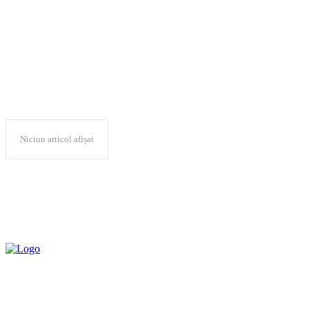
Ken McCallum
Niciun articol afișat