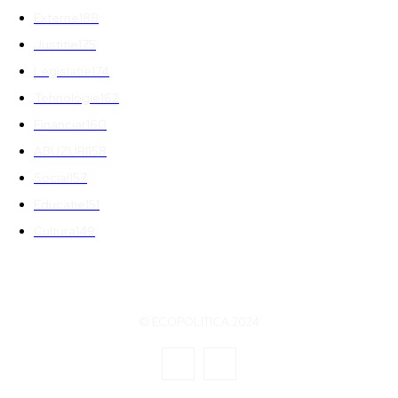
Externe
188
Justitie
175
Legislatie
174
Tehnologie
162
Financiar
160
ABUZURI
158
Social
157
Educatie
151
Cultura
149
© ECOPOLITICA 2024