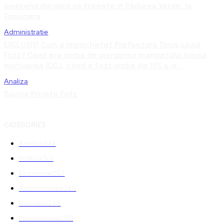
weekend din vară se trăiește în Pădurea Verde, la
Timișoara
Administratie
EXCLUSIV! Cum a împachetat Prefectura Timiș cazul
Fritz? Când era vorba de pierderea mandatului lipsea
motivarea ÎCCJ, când a fost vorba de 10% s-a...
Analiza
Saving Private Fritz
CATEGORIES
Analiza
344
Politica
301
Economie
267
Administratie
249
Romania
248
International
208