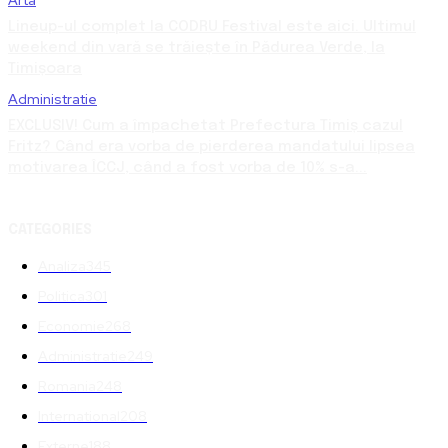
Lineup-ul complet la CODRU Festival este aici. Ultimul
weekend din vară se trăiește în Pădurea Verde, la
Timișoara
Administratie
EXCLUSIV! Cum a împachetat Prefectura Timiș cazul
Fritz? Când era vorba de pierderea mandatului lipsea
motivarea ÎCCJ, când a fost vorba de 10% s-a...
CATEGORIES
Analiza
345
Politica
301
Economie
268
Administratie
249
Romania
248
International
208
Externe
188