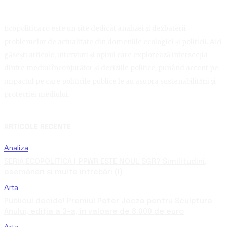
Ecopolitica.ro este un site dedicat analizei și dezbaterii
problemelor de actualitate din domeniile ecologiei și politicii. Aici
găsești articole, interviuri și opinii care explorează intersecția
dintre mediul înconjurător și deciziile politice, punând accent pe
impactul pe care politicile publice le au asupra sustenabilității și
protecției mediului.
ARTICOLE RECENTE
Analiza
SERIA ECOPOLITICA | PPWR ESTE NOUL SGR? Similitudini,
asemănări și multe întrebări (I)
Arta
Publicul decide! Premiul Peter Jecza pentru Sculptura
Anului, ediția a 3-a, în valoare de 8.000 de euro
Arta