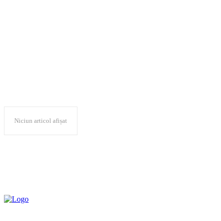
“Ideologie și
Fantasmagorie“
Niciun articol afișat