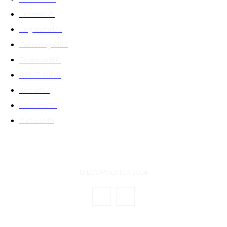
Justitie
175
Legislatie
175
Tehnologie
163
Financiar
160
ABUZURI
158
Social
157
Educatie
151
Cultura
149
© ECOPOLITICA 2024