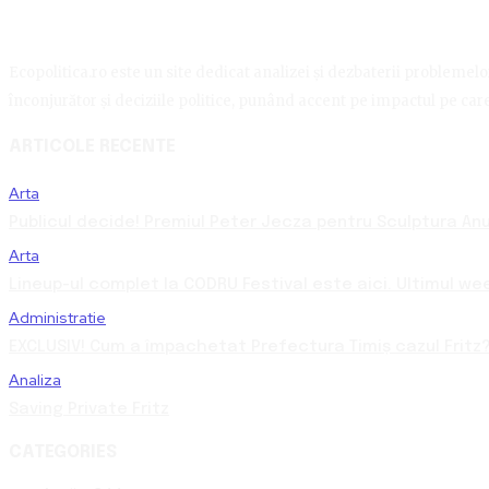
Ecopolitica.ro este un site dedicat analizei și dezbaterii problemelor 
înconjurător și deciziile politice, punând accent pe impactul pe care 
ARTICOLE RECENTE
Arta
Publicul decide! Premiul Peter Jecza pentru Sculptura Anul
Arta
Lineup-ul complet la CODRU Festival este aici. Ultimul we
Administratie
EXCLUSIV! Cum a împachetat Prefectura Timiș cazul Fritz?
Analiza
Saving Private Fritz
CATEGORIES