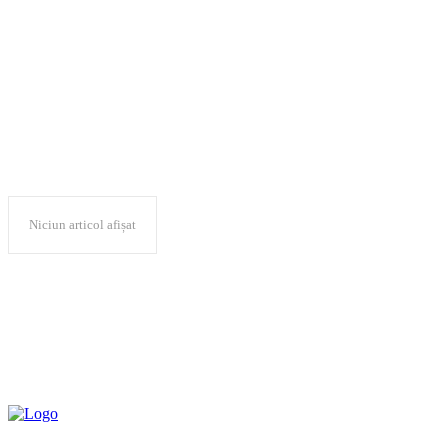
identitate natio
Niciun articol afișat