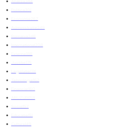
Analiza
344
Politica
301
Economie
267
Administratie
249
Romania
248
International
208
Externe
188
Justitie
175
Legislatie
174
Tehnologie
162
Financiar
160
ABUZURI
158
Social
157
Educatie
151
Cultura
149