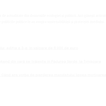
de actualitate din domeniile ecologiei și politicii. Aici găsești artico
politicile publice le au asupra sustenabilității și protecției mediului.
ui, ediția a 3-a, în valoare de 8.000 de euro
ekend din vară se trăiește în Pădurea Verde, la Timișoara
 Când era vorba de pierderea mandatului lipsea motivarea 