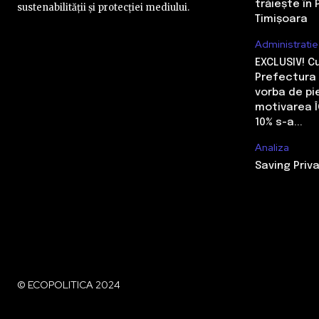
trăiește în 
sustenabilității și protecției mediului.
Timișoara
Administratie
EXCLUSIV! 
Prefectura 
vorba de pi
motivarea Î
10% s-a...
Analiza
Saving Priva
© ECOPOLITICA 2024