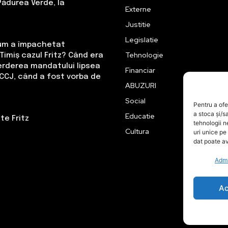
Pădurea Verde, la
Externe
Justitie
Legislatie
Cum a împachetat
Tehnologie
Timiș cazul Fritz? Când era
erderea mandatului lipsea
Financiar
CCJ, când a fost vorba de
ABUZURI
Social
Pentru a ofe
a stoca și/s
Educatie
te Fritz
tehnologii 
Cultura
uri unice pe
dat poate av
Admi
Ac