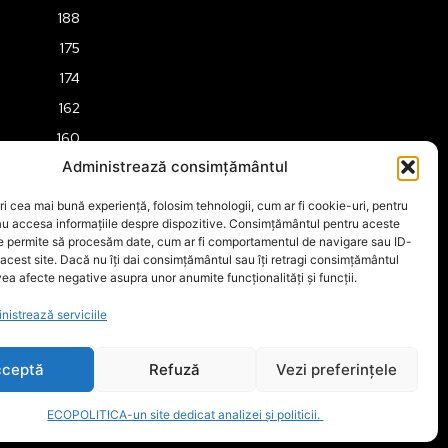
188
175
174
162
160
Administrează consimțământul
158
157
ri cea mai bună experiență, folosim tehnologii, cum ar fi cookie-uri, pentru
au accesa informațiile despre dispozitive. Consimțământul pentru aceste
151
ne permite să procesăm date, cum ar fi comportamentul de navigare sau ID-
149
 acest site. Dacă nu îți dai consimțământul sau îți retragi consimțământul
ea afecte negative asupra unor anumite funcționalități și funcții.
nistrează serviciile
ceptă
Refuză
Vezi preferințele
ECOPOLITICA-un site dedicat analizei și politicii.