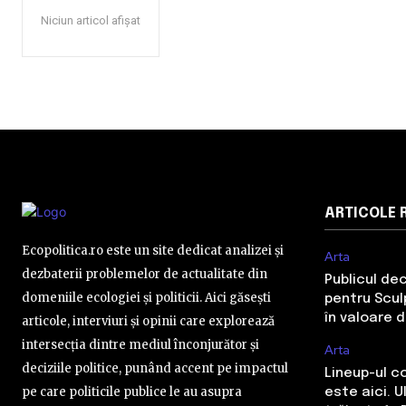
Niciun articol afișat
ARTICOLE 
Ecopolitica.ro este un site dedicat analizei și
Arta
dezbaterii problemelor de actualitate din
Publicul de
domeniile ecologiei și politicii. Aici găsești
pentru Sculp
în valoare 
articole, interviuri și opinii care explorează
intersecția dintre mediul înconjurător și
Arta
deciziile politice, punând accent pe impactul
Lineup-ul c
pe care politicile publice le au asupra
este aici. 