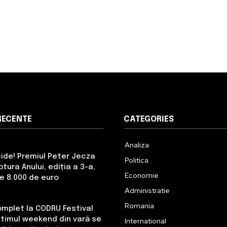
RECENTE
CATEGORIES
Analiza
cide! Premiul Peter Jecza
Politica
tura Anului, ediția a 3-a,
Economie
de 8.000 de euro
Administratie
Romania
omplet la CODRU Festival
Ultimul weekend din vară se
International