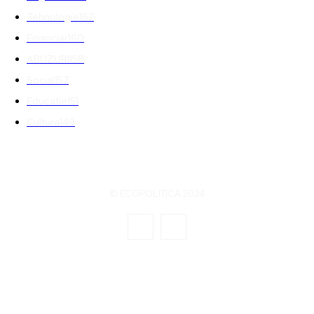
Tehnologie
162
Financiar
160
ABUZURI
158
Social
157
Educatie
151
Cultura
149
© ECOPOLITICA 2024