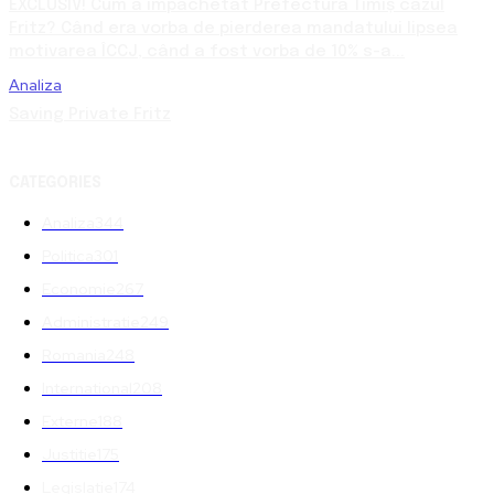
EXCLUSIV! Cum a împachetat Prefectura Timiș cazul
Fritz? Când era vorba de pierderea mandatului lipsea
motivarea ÎCCJ, când a fost vorba de 10% s-a...
Analiza
Saving Private Fritz
CATEGORIES
Analiza
344
Politica
301
Economie
267
Administratie
249
Romania
248
International
208
Externe
188
Justitie
175
Legislatie
174