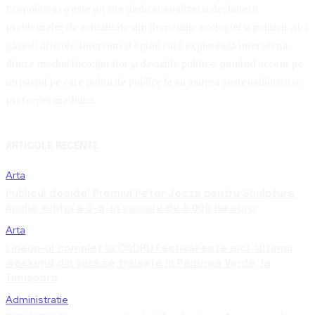
Ecopolitica.ro este un site dedicat analizei și dezbaterii
problemelor de actualitate din domeniile ecologiei și politicii. Aici
găsești articole, interviuri și opinii care explorează intersecția
dintre mediul înconjurător și deciziile politice, punând accent pe
impactul pe care politicile publice le au asupra sustenabilității și
protecției mediului.
ARTICOLE RECENTE
Arta
Publicul decide! Premiul Peter Jecza pentru Sculptura
Anului, ediția a 3-a, în valoare de 8.000 de euro
Arta
Lineup-ul complet la CODRU Festival este aici. Ultimul
weekend din vară se trăiește în Pădurea Verde, la
Timișoara
Administratie