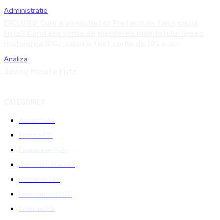
Administratie
EXCLUSIV! Cum a împachetat Prefectura Timiș cazul
Fritz? Când era vorba de pierderea mandatului lipsea
motivarea ÎCCJ, când a fost vorba de 10% s-a...
Analiza
Saving Private Fritz
CATEGORIES
Analiza
344
Politica
301
Economie
267
Administratie
249
Romania
248
International
208
Externe
188