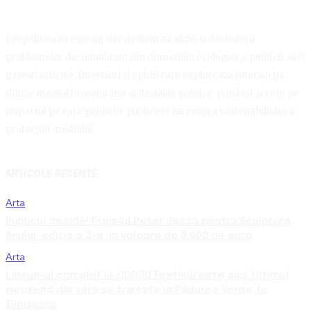
Ecopolitica.ro este un site dedicat analizei și dezbaterii
problemelor de actualitate din domeniile ecologiei și politicii. Aici
găsești articole, interviuri și opinii care explorează intersecția
dintre mediul înconjurător și deciziile politice, punând accent pe
impactul pe care politicile publice le au asupra sustenabilității și
protecției mediului.
ARTICOLE RECENTE
Arta
Publicul decide! Premiul Peter Jecza pentru Sculptura
Anului, ediția a 3-a, în valoare de 8.000 de euro
Arta
Lineup-ul complet la CODRU Festival este aici. Ultimul
weekend din vară se trăiește în Pădurea Verde, la
Timișoara