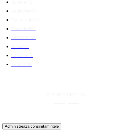
Justitie
175
Legislatie
174
Tehnologie
162
Financiar
160
ABUZURI
158
Social
157
Educatie
151
Cultura
149
© ECOPOLITICA 2024
Administrează consimțămintele