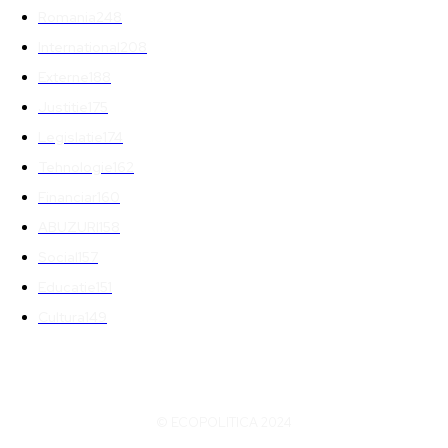
Romania
248
International
208
Externe
188
Justitie
175
Legislatie
174
Tehnologie
162
Financiar
160
ABUZURI
158
Social
157
Educatie
151
Cultura
149
© ECOPOLITICA 2024