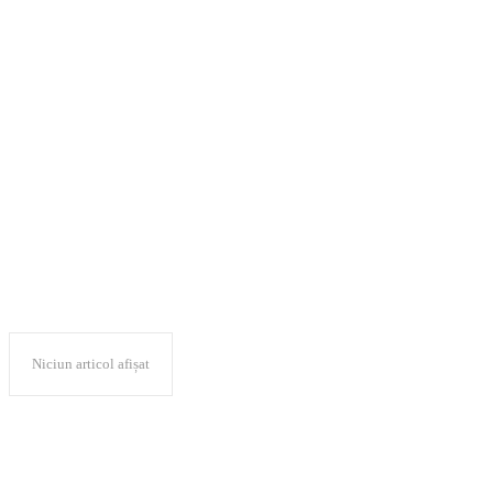
Facultatea de
Economie și
Administrare a
Afacerilor
Niciun articol afișat