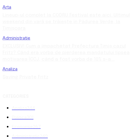
Arta
Lineup-ul complet la CODRU Festival este aici. Ultimul
weekend din vară se trăiește în Pădurea Verde, la
Timișoara
Administratie
EXCLUSIV! Cum a împachetat Prefectura Timiș cazul
Fritz? Când era vorba de pierderea mandatului lipsea
motivarea ÎCCJ, când a fost vorba de 10% s-a...
Analiza
Saving Private Fritz
CATEGORIES
Analiza
344
Politica
301
Economie
267
Administratie
249