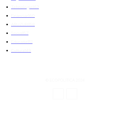
Tehnologie
162
Financiar
160
ABUZURI
158
Social
157
Educatie
151
Cultura
149
© ECOPOLITICA 2024