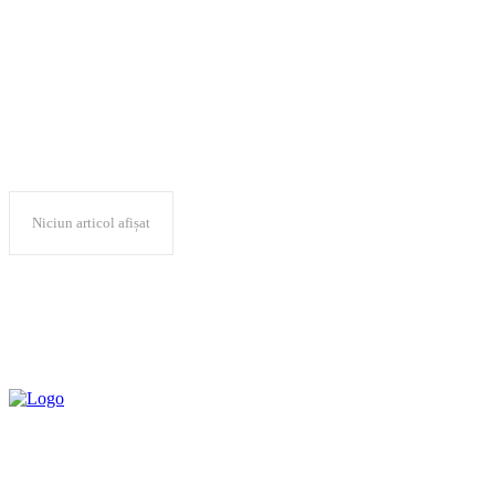
educativ-cultural
Niciun articol afișat