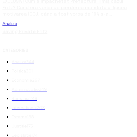
EXCLUSIV! Cum a împachetat Prefectura Timiș cazul
Fritz? Când era vorba de pierderea mandatului lipsea
motivarea ÎCCJ, când a fost vorba de 10% s-a...
Analiza
Saving Private Fritz
CATEGORIES
Analiza
344
Politica
301
Economie
267
Administratie
249
Romania
248
International
208
Externe
188
Justitie
175
Legislatie
174