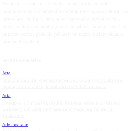
Ecopolitica.ro este un site dedicat analizei și dezbaterii
problemelor de actualitate din domeniile ecologiei și politicii. Aici
găsești articole, interviuri și opinii care explorează intersecția
dintre mediul înconjurător și deciziile politice, punând accent pe
impactul pe care politicile publice le au asupra sustenabilității și
protecției mediului.
ARTICOLE RECENTE
Arta
Publicul decide! Premiul Peter Jecza pentru Sculptura
Anului, ediția a 3-a, în valoare de 8.000 de euro
Arta
Lineup-ul complet la CODRU Festival este aici. Ultimul
weekend din vară se trăiește în Pădurea Verde, la
Timișoara
Administratie