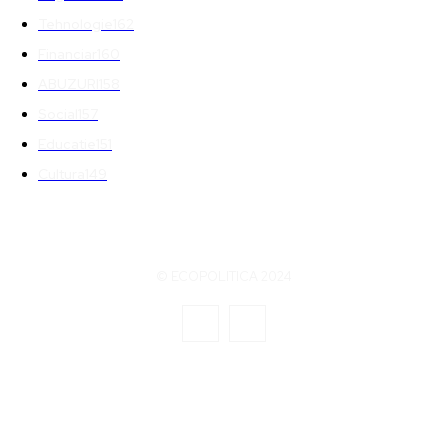
Tehnologie
162
Financiar
160
ABUZURI
158
Social
157
Educatie
151
Cultura
149
© ECOPOLITICA 2024