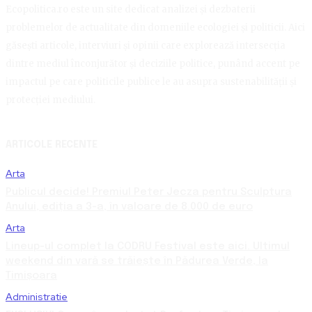
Ecopolitica.ro este un site dedicat analizei și dezbaterii
problemelor de actualitate din domeniile ecologiei și politicii. Aici
găsești articole, interviuri și opinii care explorează intersecția
dintre mediul înconjurător și deciziile politice, punând accent pe
impactul pe care politicile publice le au asupra sustenabilității și
protecției mediului.
ARTICOLE RECENTE
Arta
Publicul decide! Premiul Peter Jecza pentru Sculptura
Anului, ediția a 3-a, în valoare de 8.000 de euro
Arta
Lineup-ul complet la CODRU Festival este aici. Ultimul
weekend din vară se trăiește în Pădurea Verde, la
Timișoara
Administratie