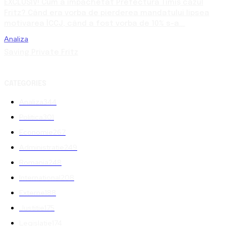
EXCLUSIV! Cum a împachetat Prefectura Timiș cazul
Fritz? Când era vorba de pierderea mandatului lipsea
motivarea ÎCCJ, când a fost vorba de 10% s-a...
Analiza
Saving Private Fritz
CATEGORIES
Analiza
344
Politica
301
Economie
267
Administratie
249
Romania
248
International
208
Externe
188
Justitie
175
Legislatie
174