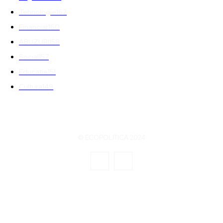
Tehnologie
162
Financiar
160
ABUZURI
158
Social
157
Educatie
151
Cultura
149
© ECOPOLITICA 2024