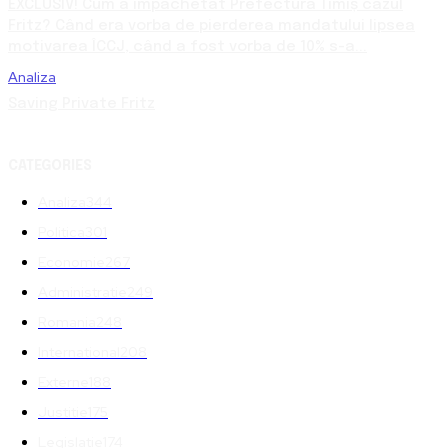
EXCLUSIV! Cum a împachetat Prefectura Timiș cazul
Fritz? Când era vorba de pierderea mandatului lipsea
motivarea ÎCCJ, când a fost vorba de 10% s-a...
Analiza
Saving Private Fritz
CATEGORIES
Analiza
344
Politica
301
Economie
267
Administratie
249
Romania
248
International
208
Externe
188
Justitie
175
Legislatie
174