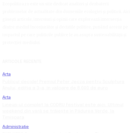
Ecopolitica.ro este un site dedicat analizei și dezbaterii
problemelor de actualitate din domeniile ecologiei și politicii. Aici
găsești articole, interviuri și opinii care explorează intersecția
dintre mediul înconjurător și deciziile politice, punând accent pe
impactul pe care politicile publice le au asupra sustenabilității și
protecției mediului.
ARTICOLE RECENTE
Arta
Publicul decide! Premiul Peter Jecza pentru Sculptura
Anului, ediția a 3-a, în valoare de 8.000 de euro
Arta
Lineup-ul complet la CODRU Festival este aici. Ultimul
weekend din vară se trăiește în Pădurea Verde, la
Timișoara
Administratie