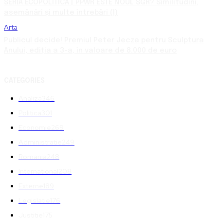
SERIA ECOPOLITICA | PPWR ESTE NOUL SGR? Similitudini,
asemănări și multe întrebări (I)
Arta
Publicul decide! Premiul Peter Jecza pentru Sculptura
Anului, ediția a 3-a, în valoare de 8.000 de euro
CATEGORIES
Analiza
346
Politica
301
Economie
269
Administratie
249
Romania
248
International
208
Externe
189
Legislatie
176
Justitie
175