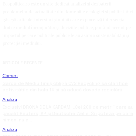
Ecopolitica.ro este un site dedicat analizei și dezbaterii
problemelor de actualitate din domeniile ecologiei și politicii. Aici
găsești articole, interviuri și opinii care explorează intersecția
dintre mediul înconjurător și deciziile politice, punând accent pe
impactul pe care politicile publice le au asupra sustenabilității și
protecției mediului.
ARTICOLE RECENTE
Comert
Garda de Mediu Timiș obligă CVS Recycling să clarifice
activitățile din hala 14 și să aducă dovada reciclării
Analiza
Exclusiv! DRONA DE LA KARDAM. „Cei 200 de metri” care au
păcălit Reuters, AP și Deutsche Welle. Și ipoteza pe care
nimeni nu a...
Analiza