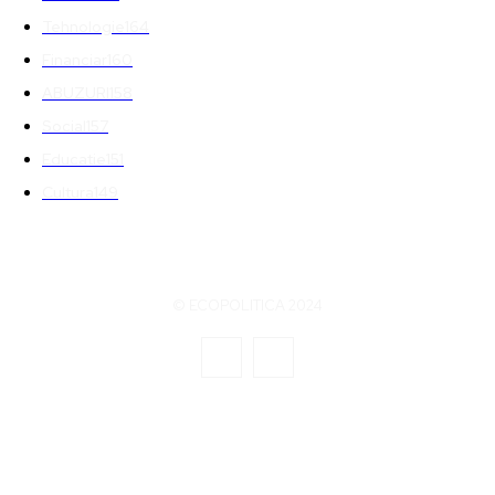
Tehnologie
164
Financiar
160
ABUZURI
158
Social
157
Educatie
151
Cultura
149
© ECOPOLITICA 2024