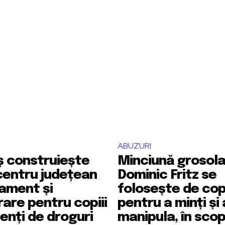
ABUZURI
ș construiește
Minciună grosola
centru județean
Dominic Fritz se
ament și
folosește de cop
are pentru copiii
pentru a minți și 
nți de droguri
manipula, în sco