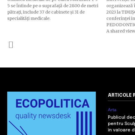
5 se întinde pe o suprafață de 2800 de metri
organizează 
pătrați, include 37 de cabinete și 31 de
2023 la TIMIȘ
specialități medicale.
conferinței 
PEDODONTICS:
A shared view 
ARTICOLE 
Arta
Publicul de
pentru Sculp
în valoare 