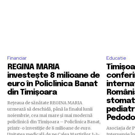
Financiar
Educatie
REGINA MARIA
Timișoa
investește 8 milioane de
conferi
euro în Policlinica Banat
interna
din Timișoara
Români
stomat
Rețeaua de sănătate REGINA MARIA
pediat
urmează să deschidă, până la finalul lunii
noiembrie, cea mai mare și mai modernă
Pedodo
policlinică din Timișoara – Policlinica Banat,
printr-o investiție de 8 milioane de euro.
Asociația de P
Unitatea medicală de pe Calea Martirilor 1-3-
Intervenție î