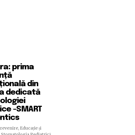
ra: prima
nță
țională din
a dedicată
ologiei
rice -SMART
ntics
revenire, Educație și
n Stomatologia Pediatrică