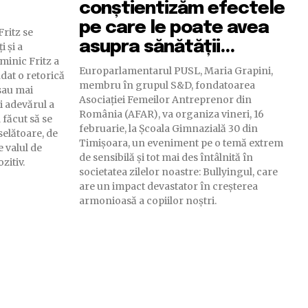
conștientizăm efectele
pe care le poate avea
ritz se
asupra sănătății...
i și a
minic Fritz a
Europarlamentarul PUSL, Maria Grapini,
dat o retorică
membru în grupul S&D, fondatoarea
sau mai
Asociației Femeilor Antreprenor din
i adevărul a
România (AFAR), va organiza vineri, 16
a făcut să se
februarie, la Școala Gimnazială 30 din
selătoare, de
Timișoara, un eveniment pe o temă extrem
 valul de
de sensibilă și tot mai des întâlnită în
zitiv.
societatea zilelor noastre: Bullyingul, care
are un impact devastator în creșterea
armonioasă a copiilor noștri.