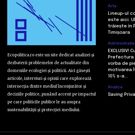
Arta
Lineup-ul c
este aici. 
trăiește în 
Timișoara
Administratie
EXCLUSIV! 
Ecopolitica.ro este un site dedicat analizei și
Prefectura 
dezbaterii problemelor de actualitate din
vorba de pi
motivarea Î
domeniile ecologiei și politicii. Aici găsești
10% s-a...
articole, interviuri și opinii care explorează
intersecția dintre mediul înconjurător și
Analiza
deciziile politice, punând accent pe impactul
Saving Priva
pe care politicile publice le au asupra
sustenabilității și protecției mediului.