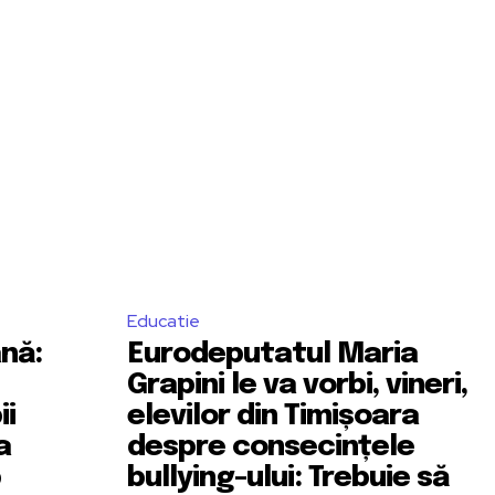
Educatie
nă:
Eurodeputatul Maria
Grapini le va vorbi, vineri,
ii
elevilor din Timișoara
a
despre consecințele
p
bullying-ului: Trebuie să