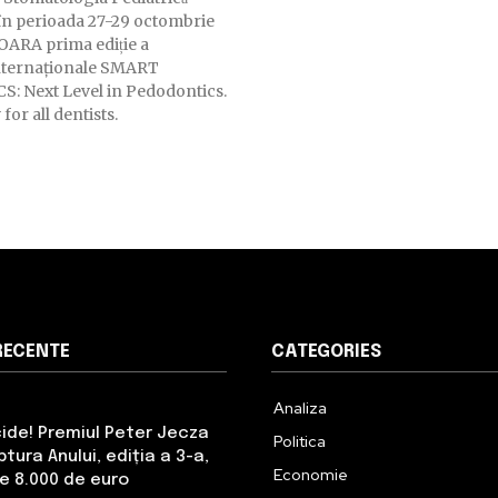
în perioada 27-29 octombrie
OARA prima ediție a
internaționale SMART
 Next Level in Pedodontics.
for all dentists.
RECENTE
CATEGORIES
Analiza
cide! Premiul Peter Jecza
Politica
tura Anului, ediția a 3-a,
Economie
de 8.000 de euro