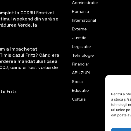
Administratie
Romania
omplet la CODRU Festival
Ultimul weekend din vară se
International
Pădurea Verde, la
Externe
Justitie
Legislatie
Cum a împachetat
Tehnologie
Timiș cazul Fritz? Când era
erderea mandatului lipsea
Financiar
CCJ, când a fost vorba de
ABUZURI
Social
Educatie
te Fritz
Pentru a ofe
Cultura
a stoca și/s
tehnologii 
uri unice pe
dat poate av