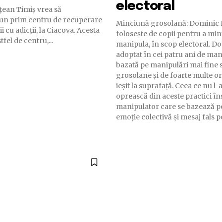
electoral
ețean Timiș vrea să
 un prim centru de recuperare
Minciună grosolană: Dominic F
 cu adicții, la Ciacova. Acesta
folosește de copii pentru a minț
tfel de centru,...
manipula, în scop electoral. Do
adoptat în cei patru ani de man
bazată pe manipulări mai fine 
grosolane și de foarte multe or
ieșit la suprafață. Ceea ce nu l-
oprească din aceste practici în
manipulator care se bazează pe
emoție colectivă și mesaj fals po