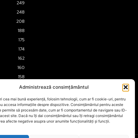
249
248
208
188
175
174
162
160
158
157
Administrează consimțământul
151
ri cea mai bună experiență, folosim tehnologii, cum ar fi cookie-uri, pentru
149
au accesa informațiile despre dispozitive. Consimțământul pentru aceste
ne permite să procesăm date, cum ar fi comportamentul de navigare sau ID-
 acest site. Dacă nu îți dai consimțământul sau îți retragi consimțământul
ea afecte negative asupra unor anumite funcționalități și funcții.