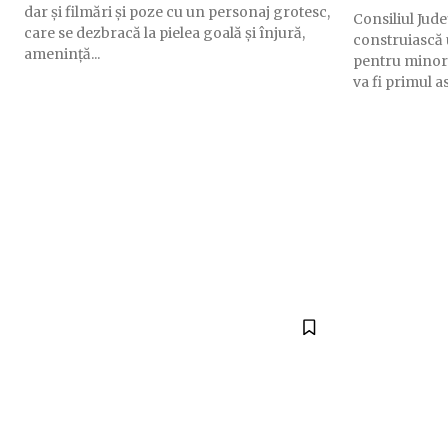
dar și filmări și poze cu un personaj grotesc,
Consiliul Jud
care se dezbracă la pielea goală și înjură,
construiască
amenință...
pentru minorii
va fi primul as