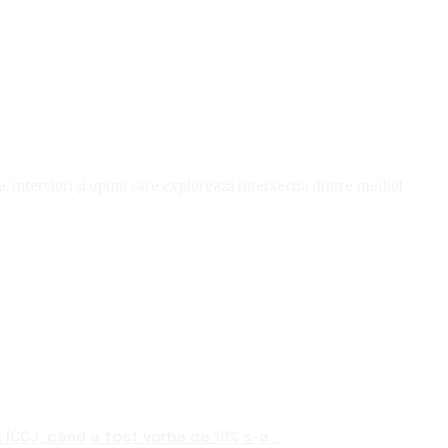
le, interviuri și opinii care explorează intersecția dintre mediul
ÎCCJ, când a fost vorba de 10% s-a...