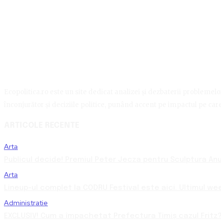
Ecopolitica.ro este un site dedicat analizei și dezbaterii problemelor 
înconjurător și deciziile politice, punând accent pe impactul pe care 
ARTICOLE RECENTE
Arta
Publicul decide! Premiul Peter Jecza pentru Sculptura Anul
Arta
Lineup-ul complet la CODRU Festival este aici. Ultimul we
Administratie
EXCLUSIV! Cum a împachetat Prefectura Timiș cazul Fritz?