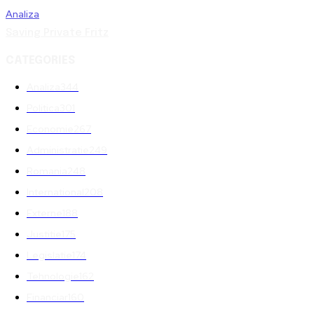
Analiza
Saving Private Fritz
CATEGORIES
Analiza
344
Politica
301
Economie
267
Administratie
249
Romania
248
International
208
Externe
188
Justitie
175
Legislatie
174
Tehnologie
162
Financiar
160