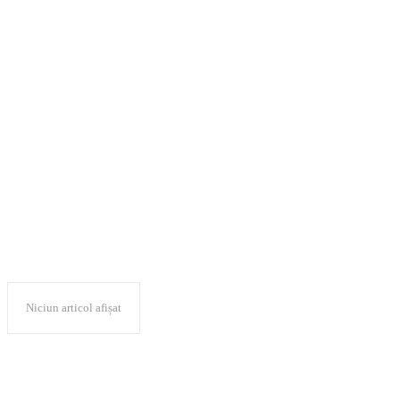
„Cooperarea GAL-
promovării turism
contextual actua
Niciun articol afișat