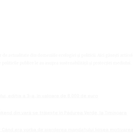
de actualitate din domeniile ecologiei și politicii. Aici găsești artico
politicile publice le au asupra sustenabilității și protecției mediului.
ui, ediția a 3-a, în valoare de 8.000 de euro
ekend din vară se trăiește în Pădurea Verde, la Timișoara
 Când era vorba de pierderea mandatului lipsea motivarea 