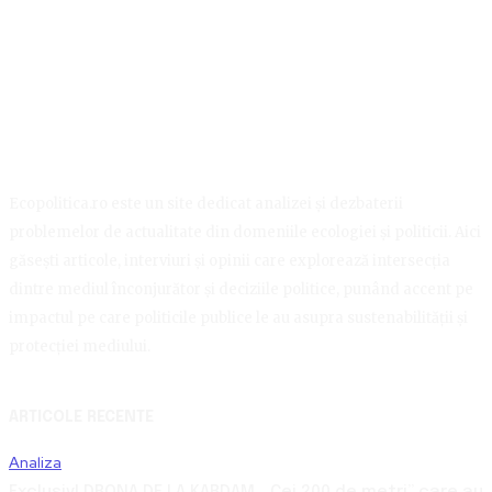
Ecopolitica.ro este un site dedicat analizei și dezbaterii
problemelor de actualitate din domeniile ecologiei și politicii. Aici
găsești articole, interviuri și opinii care explorează intersecția
dintre mediul înconjurător și deciziile politice, punând accent pe
impactul pe care politicile publice le au asupra sustenabilității și
protecției mediului.
ARTICOLE RECENTE
Analiza
Exclusiv! DRONA DE LA KARDAM. „Cei 200 de metri” care au