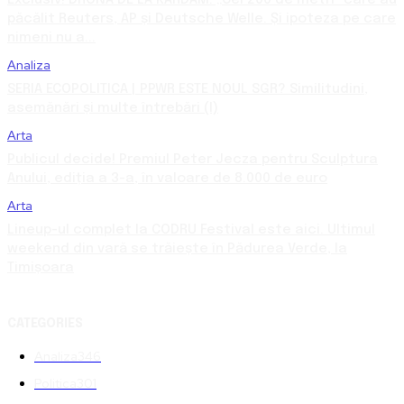
păcălit Reuters, AP și Deutsche Welle. Și ipoteza pe care
nimeni nu a...
Analiza
SERIA ECOPOLITICA | PPWR ESTE NOUL SGR? Similitudini,
asemănări și multe întrebări (I)
Arta
Publicul decide! Premiul Peter Jecza pentru Sculptura
Anului, ediția a 3-a, în valoare de 8.000 de euro
Arta
Lineup-ul complet la CODRU Festival este aici. Ultimul
weekend din vară se trăiește în Pădurea Verde, la
Timișoara
CATEGORIES
Analiza
346
Politica
301