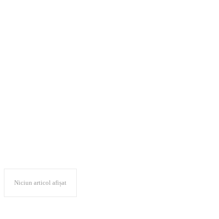
Congresul
Internațional de
Stomatologie
Pediatrică
Contemporană
Niciun articol afișat