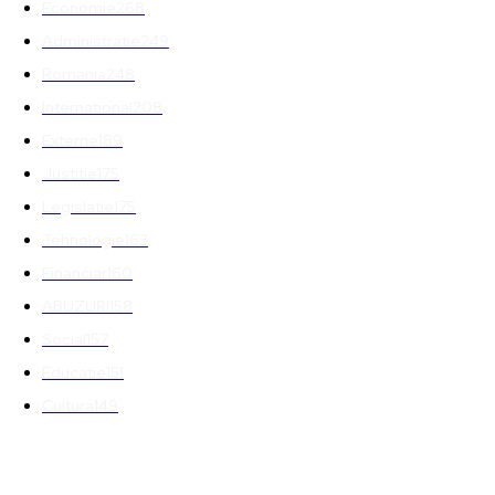
Economie
268
Administratie
249
Romania
248
International
208
Externe
189
Justitie
175
Legislatie
175
Tehnologie
163
Financiar
160
ABUZURI
158
Social
157
Educatie
151
Cultura
149