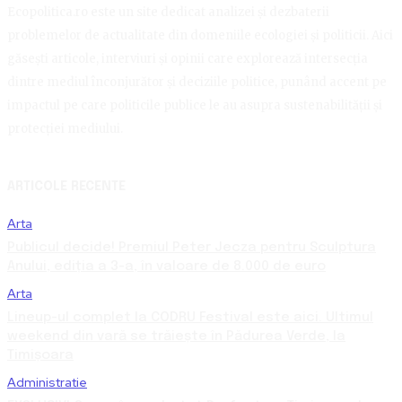
Ecopolitica.ro este un site dedicat analizei și dezbaterii
problemelor de actualitate din domeniile ecologiei și politicii. Aici
găsești articole, interviuri și opinii care explorează intersecția
dintre mediul înconjurător și deciziile politice, punând accent pe
impactul pe care politicile publice le au asupra sustenabilității și
protecției mediului.
ARTICOLE RECENTE
Arta
Publicul decide! Premiul Peter Jecza pentru Sculptura
Anului, ediția a 3-a, în valoare de 8.000 de euro
Arta
Lineup-ul complet la CODRU Festival este aici. Ultimul
weekend din vară se trăiește în Pădurea Verde, la
Timișoara
Administratie