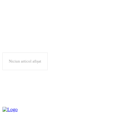
Claudiu Târziu
Niciun articol afișat