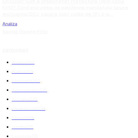
EXCLUSIV! Cum a împachetat Prefectura Timiș cazul
Fritz? Când era vorba de pierderea mandatului lipsea
motivarea ÎCCJ, când a fost vorba de 10% s-a...
Analiza
Saving Private Fritz
CATEGORIES
Analiza
344
Politica
301
Economie
267
Administratie
249
Romania
248
International
208
Externe
188
Justitie
175
Legislatie
174