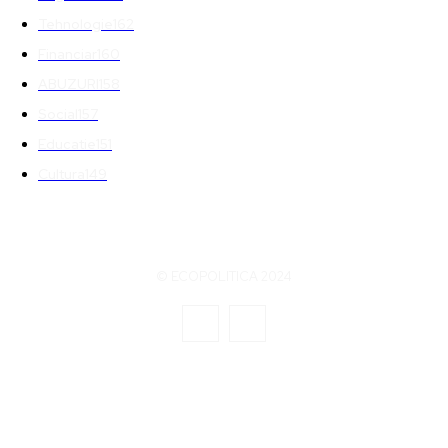
Tehnologie
162
Financiar
160
ABUZURI
158
Social
157
Educatie
151
Cultura
149
© ECOPOLITICA 2024