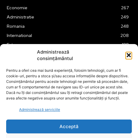
Economie
267
Administratie
249
Romania
248
International
208
Externe
188
Administrează
Justitie
175
consimțământul
Legislatie
174
Pentru a oferi cea mai bună experiență, folosim tehnologii, cum ar fi
Tehnologie
162
cookie-uri, pentru a stoca și/sau accesa informațiile despre dispozitive.
Financiar
160
Consimțământul pentru aceste tehnologii ne permite să procesăm date,
cum ar fi comportamentul de navigare sau ID-uri unice pe acest site.
ABUZURI
158
Dacă nu îți dai consimțământul sau îți retragi consimțământul dat poate
avea afecte negative asupra unor anumite funcționalități și funcții.
Social
157
Educatie
151
Administrează serviciile
Cultura
149
Acceptă