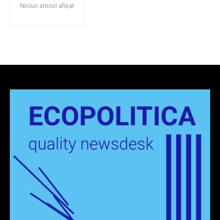
Niciun articol afișat