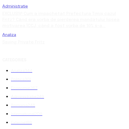
Administratie
EXCLUSIV! Cum a împachetat Prefectura Timiș cazul
Fritz? Când era vorba de pierderea mandatului lipsea
motivarea ÎCCJ, când a fost vorba de 10% s-a...
Analiza
Saving Private Fritz
CATEGORIES
Analiza
344
Politica
301
Economie
267
Administratie
249
Romania
248
International
208
Externe
188