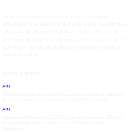
Ecopolitica.ro este un site dedicat analizei și dezbaterii
problemelor de actualitate din domeniile ecologiei și politicii. Aici
găsești articole, interviuri și opinii care explorează intersecția
dintre mediul înconjurător și deciziile politice, punând accent pe
impactul pe care politicile publice le au asupra sustenabilității și
protecției mediului.
ARTICOLE RECENTE
Arta
Publicul decide! Premiul Peter Jecza pentru Sculptura
Anului, ediția a 3-a, în valoare de 8.000 de euro
Arta
Lineup-ul complet la CODRU Festival este aici. Ultimul
weekend din vară se trăiește în Pădurea Verde, la
Timișoara