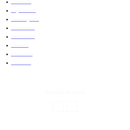
Justitie
175
Legislatie
174
Tehnologie
162
Financiar
160
ABUZURI
158
Social
157
Educatie
151
Cultura
149
© ECOPOLITICA 2024