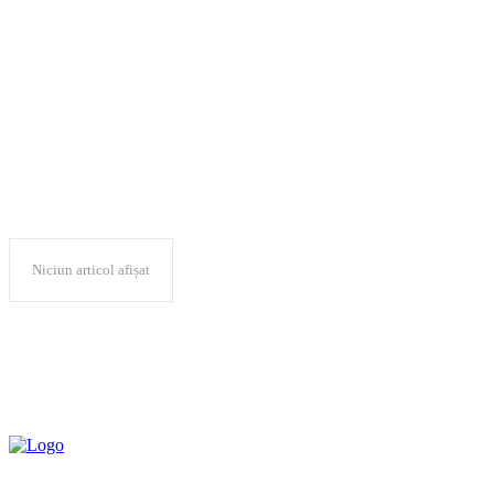
Casa Națională de
Asigurări de Sănătate
Niciun articol afișat