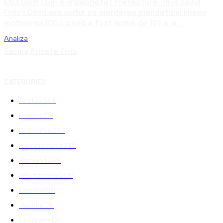
EXCLUSIV! Cum a împachetat Prefectura Timiș cazul
Fritz? Când era vorba de pierderea mandatului lipsea
motivarea ÎCCJ, când a fost vorba de 10% s-a...
Analiza
Saving Private Fritz
CATEGORIES
Analiza
344
Politica
301
Economie
267
Administratie
249
Romania
248
International
208
Externe
188
Justitie
175
Legislatie
174