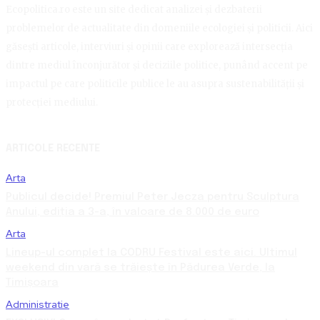
Ecopolitica.ro este un site dedicat analizei și dezbaterii
problemelor de actualitate din domeniile ecologiei și politicii. Aici
găsești articole, interviuri și opinii care explorează intersecția
dintre mediul înconjurător și deciziile politice, punând accent pe
impactul pe care politicile publice le au asupra sustenabilității și
protecției mediului.
ARTICOLE RECENTE
Arta
Publicul decide! Premiul Peter Jecza pentru Sculptura
Anului, ediția a 3-a, în valoare de 8.000 de euro
Arta
Lineup-ul complet la CODRU Festival este aici. Ultimul
weekend din vară se trăiește în Pădurea Verde, la
Timișoara
Administratie