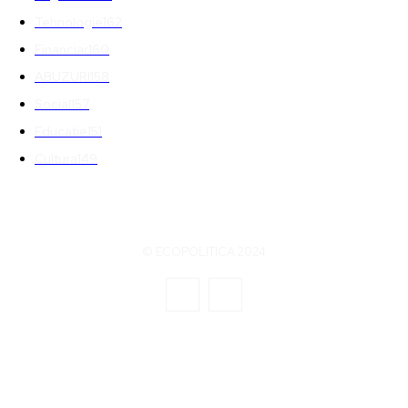
Tehnologie
162
Financiar
160
ABUZURI
158
Social
157
Educatie
151
Cultura
149
© ECOPOLITICA 2024